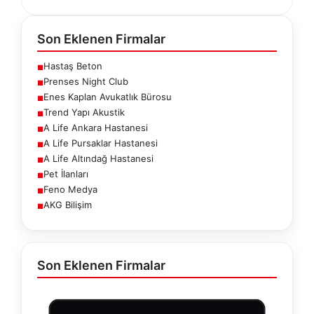
Son Eklenen Firmalar
Hastaş Beton
■
Prenses Night Club
■
Enes Kaplan Avukatlık Bürosu
■
Trend Yapı Akustik
■
A Life Ankara Hastanesi
■
A Life Pursaklar Hastanesi
■
A Life Altındağ Hastanesi
■
Pet İlanları
■
Feno Medya
■
AKG Bilişim
■
Son Eklenen Firmalar