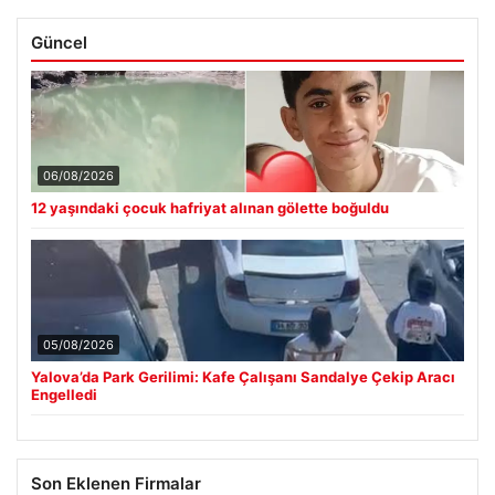
Güncel
06/08/2026
12 yaşındaki çocuk hafriyat alınan gölette boğuldu
05/08/2026
Yalova’da Park Gerilimi: Kafe Çalışanı Sandalye Çekip Aracı
Engelledi
Son Eklenen Firmalar