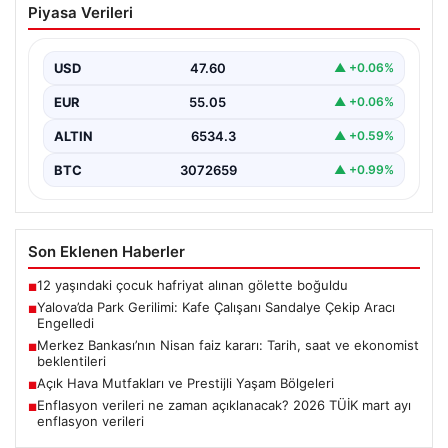
Piyasa Verileri
Sandalye Çekip Aracı Engelledi
Yalova’nın Adnan Menderes Mahallesi Ufuk Sokak’ta
meydana gelen ilginç bir olay, sosyal medyada geniş…
USD
47.60
▲ +0.06%
EUR
55.05
▲ +0.06%
ALTIN
6534.3
▲ +0.59%
BTC
3072659
▲ +0.99%
Son Eklenen Haberler
12 yaşındaki çocuk hafriyat alınan gölette boğuldu
■
Yalova’da Park Gerilimi: Kafe Çalışanı Sandalye Çekip Aracı
■
Engelledi
Merkez Bankası’nın Nisan faiz kararı: Tarih, saat ve ekonomist
■
beklentileri
Açık Hava Mutfakları ve Prestijli Yaşam Bölgeleri
■
Enflasyon verileri ne zaman açıklanacak? 2026 TÜİK mart ayı
■
enflasyon verileri