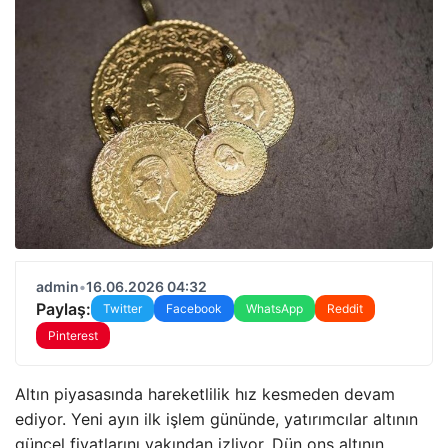
admin
•
16.06.2026 04:32
Paylaş:
Twitter
Facebook
WhatsApp
Reddit
Pinterest
Altın piyasasında hareketlilik hız kesmeden devam
ediyor. Yeni ayın ilk işlem gününde, yatırımcılar altının
güncel fiyatlarını yakından izliyor. Dün ons altının