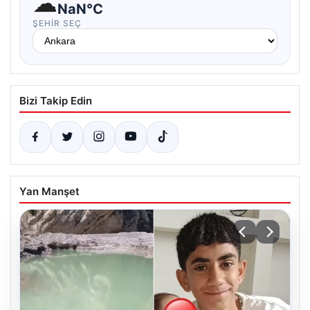
☁
NaN°C
ŞEHIR SEÇ
Bizi Takip Edin
Yan Manşet