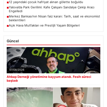
12 yaşındaki çocuk hafriyat alınan gölette boğuldu
■
Yalova’da Park Gerilimi: Kafe Çalışanı Sandalye Çekip Aracı
■
Engelledi
Merkez Bankası’nın Nisan faiz kararı: Tarih, saat ve ekonomist
■
beklentileri
Açık Hava Mutfakları ve Prestijli Yaşam Bölgeleri
■
Güncel
07/08/2026
Ahbap Derneği yönetimine kayyum atandı. Fesih süreci
başladı