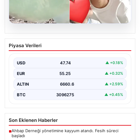
06.08.2026
12 yaşındaki çocuk hafriyat alınan
Piyasa Verileri
gölette boğuldu
{“title”: “12 Yaşındaki Çocuk Hafriyat Çalışması Sonrası
Oluşan Gölette Boğuldu”, “content”: “ Erzurum’un Oltu…
USD
47.74
▲ +0.18%
EUR
55.25
▲ +0.32%
ALTIN
6660.6
▲ +2.59%
BTC
3096275
▲ +0.45%
Son Eklenen Haberler
Ahbap Derneği yönetimine kayyum atandı. Fesih süreci
■
başladı