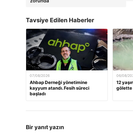
zorunda
Tavsiye Edilen Haberler
07/08/2026
06/08/20
Ahbap Derneği yönetimine
12 yaşı
kayyum atandı. Fesih süreci
gölette
başladı
Bir yanıt yazın