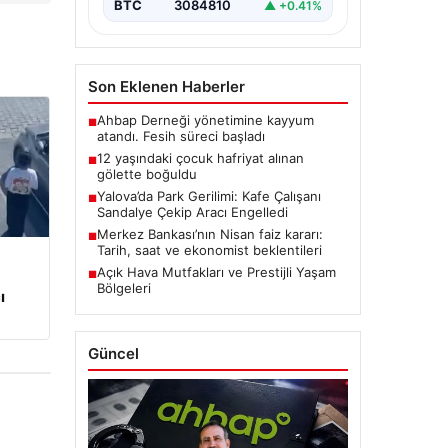
BTC
3084810
▲ +0.41%
Son Eklenen Haberler
Ahbap Derneği yönetimine kayyum
■
atandı. Fesih süreci başladı
12 yaşındaki çocuk hafriyat alınan
■
gölette boğuldu
Yalova’da Park Gerilimi: Kafe Çalışanı
■
Sandalye Çekip Aracı Engelledi
Merkez Bankası’nın Nisan faiz kararı:
■
Tarih, saat ve ekonomist beklentileri
Açık Hava Mutfakları ve Prestijli Yaşam
■
Bölgeleri
ı
Güncel