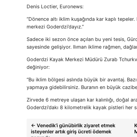
Denis Loctier, Euronews:
“Dönence altı iklim kuşağında kar kaplı tepeler.
merkezi Goderdzi’dayız.”
Sadece iki sezon önce açılan bu yeni tesis, Gürci
sayesinde gelişiyor. Ilıman iklime rağmen, dağla
Goderdzi Kayak Merkezi Müdürü Zurab Tchurkvei
değiniyor:
“Bu iklim bölgesi aslında büyük bir avantaj. Ba
yapmaya gidebilirsiniz. Buranın en büyük cazibes
Zirvede 6 metreye ulaşan kar kalınlığı, doğal ara
Goderdzi’dakı 8 kilometrelik kayak pistleri her
← Venedik’i günübirlik ziyaret etmek
K
isteyenler artık giriş ücreti ödemek
M