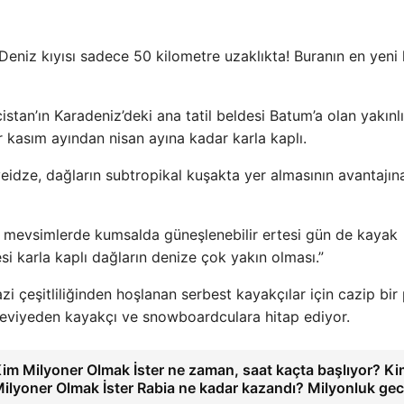
 Deniz kıyısı sadece 50 kilometre uzaklıkta! Buranın en yeni
stan’ın Karadeniz’deki ana tatil beldesi Batum’a olan yakınlı
r kasım ayından nisan ayına kadar karla kaplı.
dze, dağların subtropikal kuşakta yer almasının avantajın
zı mevsimlerde kumsalda güneşlenebilir ertesi gün de kayak
i karla kaplı dağların denize çok yakın olması.”
zi çeşitliliğinden hoşlanan serbest kayakçılar için cazip bir 
 seviyeden kayakçı ve snowboardculara hitap ediyor.
im Milyoner Olmak İster ne zaman, saat kaçta başlıyor? Ki
ilyoner Olmak İster Rabia ne kadar kazandı? Milyonluk ge