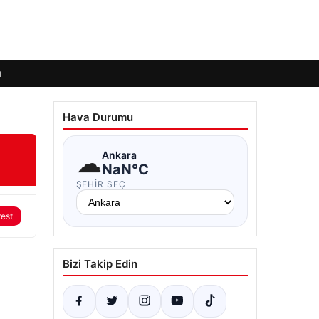
ı
Hava Durumu
☁
Ankara
NaN°C
ŞEHIR SEÇ
rest
Bizi Takip Edin