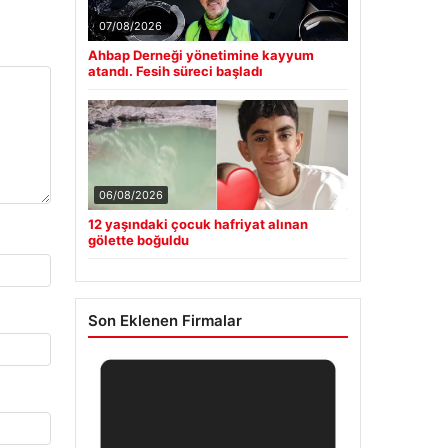
07/08/2026
Ahbap Derneği yönetimine kayyum
atandı. Fesih süreci başladı
06/08/2026
12 yaşındaki çocuk hafriyat alınan
gölette boğuldu
Son Eklenen Firmalar