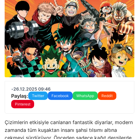
•
26.12.2025 09:46
Paylaş:
Twitter
Facebook
WhatsApp
Reddit
Pinterest
Çizimlerin etkisiyle canlanan fantastik diyarlar, modern
zamanda tüm kuşaktan insanı şahsi tılsımı altına
çekmeyi sürdürüyor. Önceden sadece kağıt dergilerde