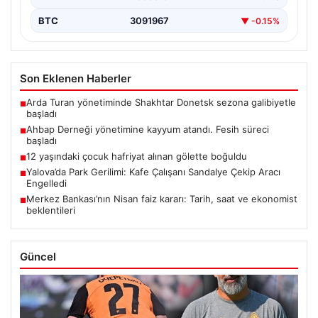
BTC
3091967
▼ -0.15%
Son Eklenen Haberler
Arda Turan yönetiminde Shakhtar Donetsk sezona galibiyetle
■
başladı
Ahbap Derneği yönetimine kayyum atandı. Fesih süreci
■
başladı
12 yaşındaki çocuk hafriyat alınan gölette boğuldu
■
Yalova’da Park Gerilimi: Kafe Çalışanı Sandalye Çekip Aracı
■
Engelledi
Merkez Bankası’nın Nisan faiz kararı: Tarih, saat ve ekonomist
■
beklentileri
Güncel