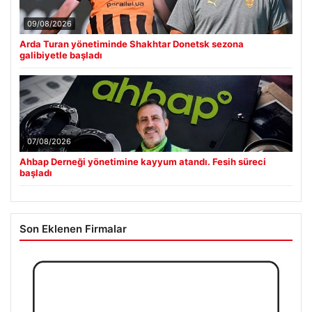
09/08/2026
Arda Turan yönetiminde Shakhtar Donetsk sezona
galibiyetle başladı
07/08/2026
Ahbap Derneği yönetimine kayyum atandı. Fesih süreci
başladı
Son Eklenen Firmalar