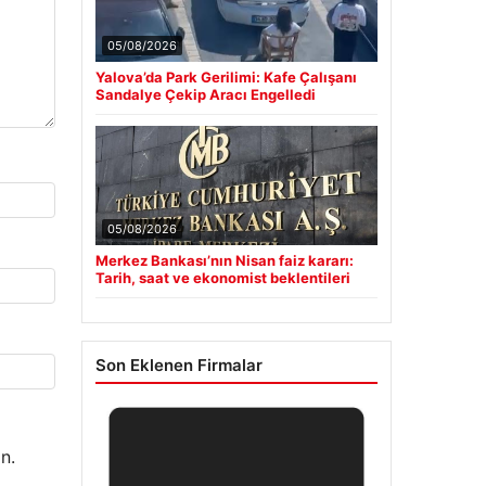
05/08/2026
Yalova’da Park Gerilimi: Kafe Çalışanı
Sandalye Çekip Aracı Engelledi
05/08/2026
Merkez Bankası’nın Nisan faiz kararı:
Tarih, saat ve ekonomist beklentileri
Son Eklenen Firmalar
n.