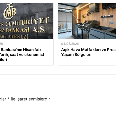
26
04/08/2026
Bankası’nın Nisan faiz
Açık Hava Mutfakları ve Presti
 Tarih, saat ve ekonomist
Yaşam Bölgeleri
leri
nlar
*
ile işaretlenmişlerdir