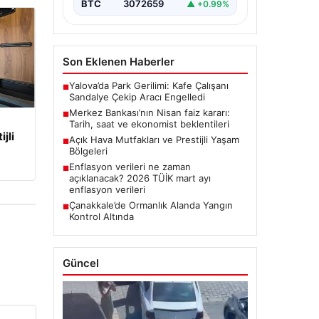
BTC
3072659
▲ +0.99%
Son Eklenen Haberler
Yalova’da Park Gerilimi: Kafe Çalışanı
■
Sandalye Çekip Aracı Engelledi
Merkez Bankası’nın Nisan faiz kararı:
■
Tarih, saat ve ekonomist beklentileri
jli
Açık Hava Mutfakları ve Prestijli Yaşam
■
Bölgeleri
Enflasyon verileri ne zaman
■
açıklanacak? 2026 TÜİK mart ayı
enflasyon verileri
Çanakkale’de Ormanlık Alanda Yangın
■
Kontrol Altında
Güncel