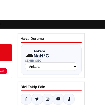
ı
Hava Durumu
☁
Ankara
NaN°C
ŞEHIR SEÇ
rest
Bizi Takip Edin