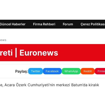
Güncel Haberler
Firma Rehberi
Forum
Çerez Politikas
onews
areti | Euronews
Paylaş:
Twitter
Facebook
WhatsApp
Reddit
Pinte
e, Acara Özerk Cumhuriyeti’nin merkezi Batum’da kiralık