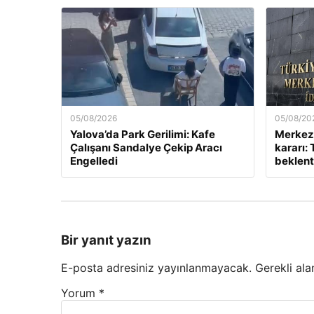
05/08/2026
05/08/20
Yalova’da Park Gerilimi: Kafe
Merkez 
Çalışanı Sandalye Çekip Aracı
kararı:
Engelledi
beklenti
Bir yanıt yazın
E-posta adresiniz yayınlanmayacak.
Gerekli ala
Yorum
*