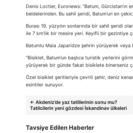
Denis Loctier, Euronews: “Batum, Gürcistan’ın en
beldelerinden. Bu sahil şeridi, Batum’un en çekici
Burası 19. yüzyılın sonlarında bir sahil şeridi ol
ile 7 km’lik bir mesire yeri. Keyifli bir gezintiye 
Batumlu Maia Japaridze şehrin yürüyerek veya bi
“Bisiklet, Batum’un başlıca turistik yerlerini gö
yürüyerek bir günde fakat bisiklete binerseniz ço
Özel bisiklet şeritleriyle çevrili şehir, deniz ke
esintiler sunuyor.
← Akdeniz’de yaz tatillerinin sonu mu?
Tatilcilerin yeni gözdesi İskandinav ülkeleri
Tavsiye Edilen Haberler