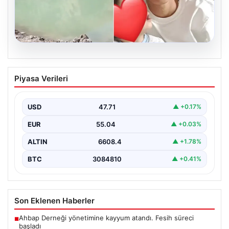
06.08.2026
12 yaşındaki çocuk hafriyat alınan
Piyasa Verileri
gölette boğuldu
{“title”: “12 Yaşındaki Çocuk Hafriyat Çalışması Sonrası
Oluşan Gölette Boğuldu”, “content”: “ Erzurum’un Oltu…
USD
47.71
▲ +0.17%
EUR
55.04
▲ +0.03%
ALTIN
6608.4
▲ +1.78%
BTC
3084810
▲ +0.41%
Son Eklenen Haberler
Ahbap Derneği yönetimine kayyum atandı. Fesih süreci
■
başladı