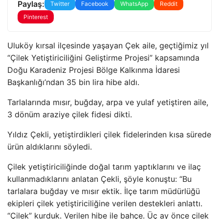
Paylaş:
Twitter
Facebook
WhatsApp
Reddit
Pinterest
Uluköy kırsal ilçesinde yaşayan Çek aile, geçtiğimiz yıl
“Çilek Yetiştiriciliğini Geliştirme Projesi” kapsamında
Doğu Karadeniz Projesi Bölge Kalkınma İdaresi
Başkanlığı’ndan 35 bin lira hibe aldı.
Tarlalarında mısır, buğday, arpa ve yulaf yetiştiren aile,
3 dönüm araziye çilek fidesi dikti.
Yıldız Çekli, yetiştirdikleri çilek fidelerinden kısa sürede
ürün aldıklarını söyledi.
Çilek yetiştiriciliğinde doğal tarım yaptıklarını ve ilaç
kullanmadıklarını anlatan Çekli, şöyle konuştu: “Bu
tarlalara buğday ve mısır ektik. İlçe tarım müdürlüğü
ekipleri çilek yetiştiriciliğine verilen destekleri anlattı.
“Çilek” kurduk. Verilen hibe ile bahçe. Üç ay önce çilek