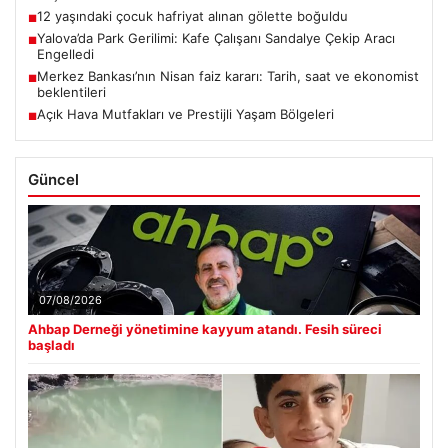
12 yaşındaki çocuk hafriyat alınan gölette boğuldu
■
Yalova’da Park Gerilimi: Kafe Çalışanı Sandalye Çekip Aracı
■
Engelledi
Merkez Bankası’nın Nisan faiz kararı: Tarih, saat ve ekonomist
■
beklentileri
Açık Hava Mutfakları ve Prestijli Yaşam Bölgeleri
■
Güncel
07/08/2026
Ahbap Derneği yönetimine kayyum atandı. Fesih süreci
başladı