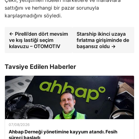
Çekli, yetiştirilen fideleri marketlere ve manavlara
sattığını ve herhangi bir pazar sorunuyla
karşılaşmadığını söyledi.
← Pirelli’den dört mevsim
Starship ikinci uzaya
ve kış lastiği seçim
fırlatma girişiminde de
kılavuzu – OTOMOTIV
başarısız oldu →
Tavsiye Edilen Haberler
07/08/2026
Ahbap Derneği yönetimine kayyum atandı. Fesih
süreci başladı