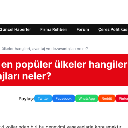
Güncel Haberler
Firma Rehberi
Forum
Çerez Politikas
r ülkeler hangileri, avantaj ve dezavantajları neler?
 en popüler ülkeler hangiler
jları neler?
Paylaş:
Twitter
Facebook
WhatsApp
Reddit
Pinte
yi yollarından biri bu deneyimi yaşayanlarla konuşmaktır.