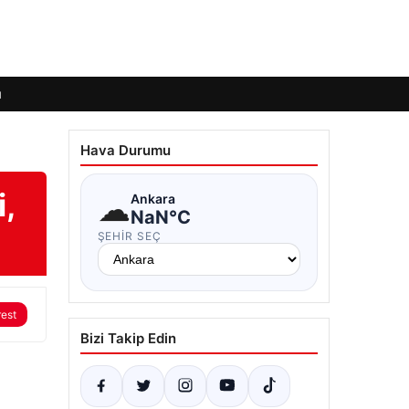
ı
Hava Durumu
i,
☁
Ankara
NaN°C
ŞEHIR SEÇ
rest
Bizi Takip Edin