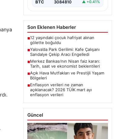
BTC
3084810
▲ +0.41%
Son Eklenen Haberler
lmanya
12 yaşındaki çocuk hafriyat alınan
■
gölette boğuldu
Yalova’da Park Gerilimi: Kafe Çalışanı
■
Sandalye Çekip Aracı Engelledi
Merkez Bankası’nın Nisan faiz kararı:
■
Tarih, saat ve ekonomist beklentileri
Açık Hava Mutfakları ve Prestijli Yaşam
■
Bölgeleri
Enflasyon verileri ne zaman
■
açıklanacak? 2026 TÜİK mart ayı
rdı.
enflasyon verileri
Güncel
.