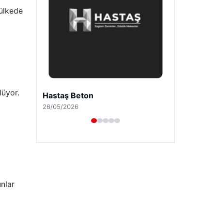
 ülkede
lüyor.
Prenses Night Club
29/04/2026
unlar