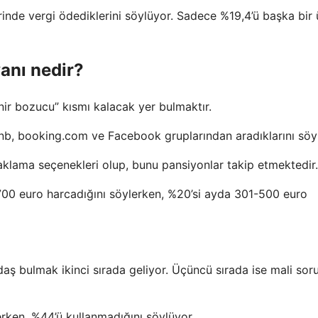
rinde vergi ödediklerini söylüyor. Sadece %19,4’ü başka bir
yanı nedir?
nir bozucu” kısmı kalacak yer bulmaktır.
rbnb, booking.com ve Facebook gruplarından aradıklarını söy
aklama seçenekleri olup, bunu pansiyonlar takip etmektedir.
-700 euro harcadığını söylerken, %20’si ayda 301-500 euro
aş bulmak ikinci sırada geliyor. Üçüncü sırada ise mali sor
lerken, %44’ü kullanmadığını söylüyor.