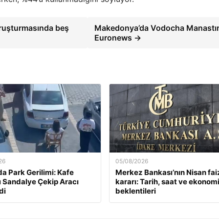
oruşturmasında beş
Makedonya’da Vodocha Manastırı
Euronews →
26
05/08/2026
da Park Gerilimi: Kafe
Merkez Bankası’nın Nisan fai
ı Sandalye Çekip Aracı
kararı: Tarih, saat ve ekonom
di
beklentileri