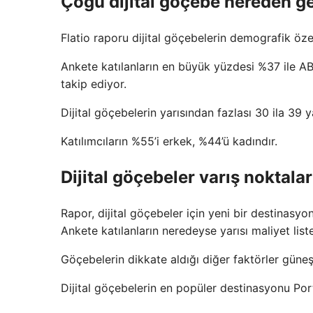
Çoğu dijital göçebe nereden ge
Flatio raporu dijital göçebelerin demografik özelli
Ankete katılanların en büyük yüzdesi %37 ile AB
takip ediyor.
Dijital göçebelerin yarısından fazlası 30 ila 39 y
Katılımcıların %55’i erkek, %44’ü kadındır.
Dijital göçebeler varış noktalar
Rapor, dijital göçebeler için yeni bir destinasy
Ankete katılanların neredeyse yarısı maliyet list
Göçebelerin dikkate aldığı diğer faktörler güneş ı
Dijital göçebelerin en popüler destinasyonu Port