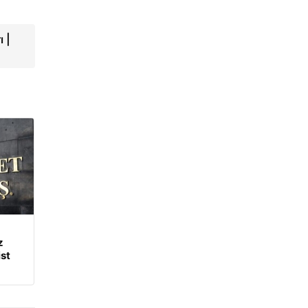
 |
z
ist