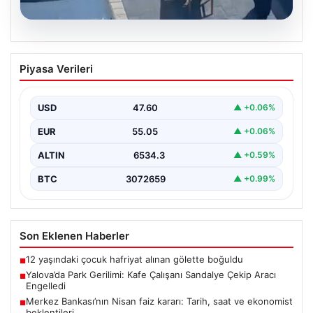
05.08.2026
Yalova’da Park Gerilimi: Kafe Çalışanı
Piyasa Verileri
Sandalye Çekip Aracı Engelledi
Yalova’nın Adnan Menderes Mahallesi Ufuk Sokak’ta
meydana gelen ilginç bir olay, sosyal medyada geniş…
USD
47.60
▲ +0.06%
EUR
55.05
▲ +0.06%
ALTIN
6534.3
▲ +0.59%
BTC
3072659
▲ +0.99%
Son Eklenen Haberler
12 yaşındaki çocuk hafriyat alınan gölette boğuldu
■
Yalova’da Park Gerilimi: Kafe Çalışanı Sandalye Çekip Aracı
■
Engelledi
Merkez Bankası’nın Nisan faiz kararı: Tarih, saat ve ekonomist
■
beklentileri