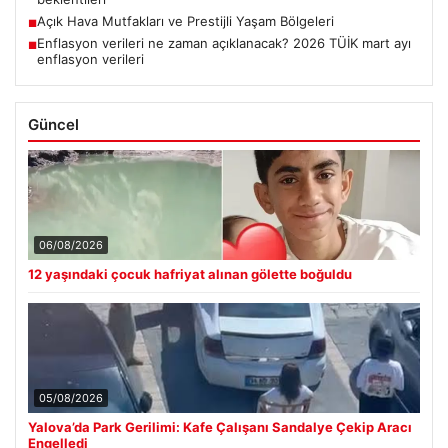
Açık Hava Mutfakları ve Prestijli Yaşam Bölgeleri
■
Enflasyon verileri ne zaman açıklanacak? 2026 TÜİK mart ayı
■
enflasyon verileri
Güncel
06/08/2026
12 yaşındaki çocuk hafriyat alınan gölette boğuldu
05/08/2026
Yalova’da Park Gerilimi: Kafe Çalışanı Sandalye Çekip Aracı
Engelledi