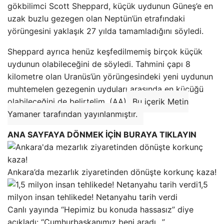
gökbilimci Scott Sheppard, küçük uydunun Güneş’e en
uzak buzlu gezegen olan Neptün’ün etrafındaki
yörüngesini yaklaşık 27 yılda tamamladığını söyledi.
Sheppard ayrıca henüz keşfedilmemiş birçok küçük
uydunun olabileceğini de söyledi. Tahmini çapı 8
kilometre olan Uranüs’ün yörüngesindeki yeni uydunun
muhtemelen gezegenin uyduları arasında en küçüğü
olabileceğini de belirtelim. (AA)
Bu içerik Metin
Yamaner tarafından yayınlanmıştır.
ANA SAYFAYA DÖNMEK İÇİN BURAYA TIKLAYIN
Ankara’da mezarlık ziyaretinden dönüşte korkunç kaza!
1,5
milyon insan tehlikede! Netanyahu tarih verdi
Canlı yayında “Hepimiz bu konuda hassasız” diye
açıkladı: “Cumhurbaşkanımız beni aradı…”.