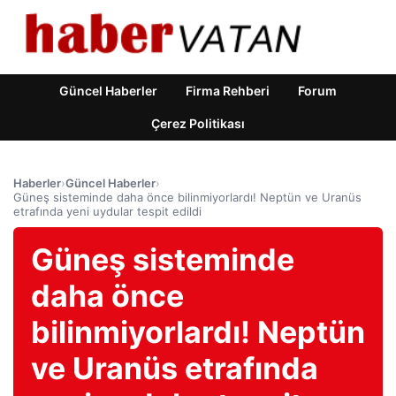
Güncel Haberler
Firma Rehberi
Forum
Çerez Politikası
Haberler
›
Güncel Haberler
›
Güneş sisteminde daha önce bilinmiyorlardı! Neptün ve Uranüs
etrafında yeni uydular tespit edildi
Güneş sisteminde
daha önce
bilinmiyorlardı! Neptün
ve Uranüs etrafında