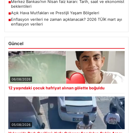
Merkez Bankası’nın Nisan faiz kararı: Tarih, saat ve ekonomist
■
beklentileri
Açık Hava Mutfakları ve Prestijli Yaşam Bölgeleri
■
Enflasyon verileri ne zaman açıklanacak? 2026 TÜİK mart ayı
■
enflasyon verileri
Güncel
06/08/2026
12 yaşındaki çocuk hafriyat alınan gölette boğuldu
05/08/2026