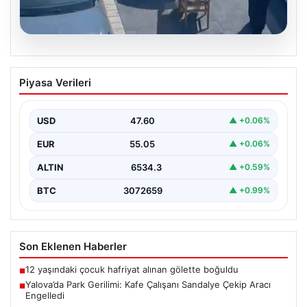
05.08.2026
Yalova’da Park Gerilimi: Kafe Çalışanı
Piyasa Verileri
Sandalye Çekip Aracı Engelledi
Yalova’nın Adnan Menderes Mahallesi Ufuk Sokak’ta
meydana gelen ilginç bir olay, sosyal medyada geniş…
USD
47.60
▲ +0.06%
EUR
55.05
▲ +0.06%
ALTIN
6534.3
▲ +0.59%
BTC
3072659
▲ +0.99%
Son Eklenen Haberler
12 yaşındaki çocuk hafriyat alınan gölette boğuldu
■
Yalova’da Park Gerilimi: Kafe Çalışanı Sandalye Çekip Aracı
■
Engelledi