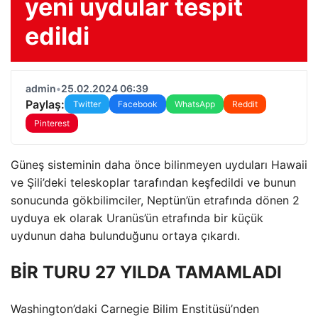
yeni uydular tespit
edildi
admin
•
25.02.2024 06:39
Paylaş:
Twitter
Facebook
WhatsApp
Reddit
Pinterest
Güneş sisteminin daha önce bilinmeyen uyduları Hawaii
ve Şili’deki teleskoplar tarafından keşfedildi ve bunun
sonucunda gökbilimciler, Neptün’ün etrafında dönen 2
uyduya ek olarak Uranüs’ün etrafında bir küçük
uydunun daha bulunduğunu ortaya çıkardı.
BİR TURU 27 YILDA TAMAMLADI
Washington’daki Carnegie Bilim Enstitüsü’nden