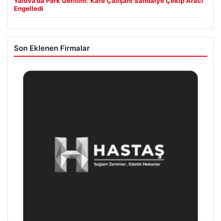
Yalova’da Park Gerilimi: Kafe Çalışanı Sandalye Çekip Aracı
Engelledi
Son Eklenen Firmalar