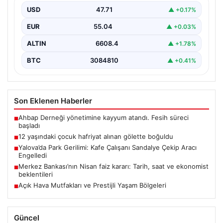
Oluşan Gölette Boğuldu”, “content”: “ Erzurum’un Oltu…
USD
47.71
▲ +0.17%
EUR
55.04
▲ +0.03%
ALTIN
6608.4
▲ +1.78%
BTC
3084810
▲ +0.41%
Son Eklenen Haberler
Ahbap Derneği yönetimine kayyum atandı. Fesih süreci
■
başladı
12 yaşındaki çocuk hafriyat alınan gölette boğuldu
■
Yalova’da Park Gerilimi: Kafe Çalışanı Sandalye Çekip Aracı
■
Engelledi
Merkez Bankası’nın Nisan faiz kararı: Tarih, saat ve ekonomist
■
beklentileri
Açık Hava Mutfakları ve Prestijli Yaşam Bölgeleri
■
Güncel