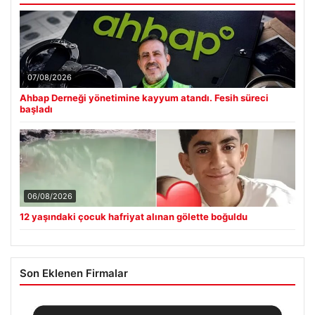
07/08/2026
Ahbap Derneği yönetimine kayyum atandı. Fesih süreci
başladı
06/08/2026
12 yaşındaki çocuk hafriyat alınan gölette boğuldu
Son Eklenen Firmalar