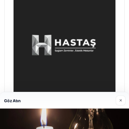
×
Göz Atın
Prenses Night Club
29/04/2026