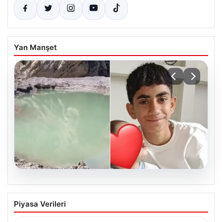
Yan Manşet
06.08.2026
12 yaşındaki çocuk hafriyat alınan
Piyasa Verileri
gölette boğuldu
{“title”: “12 Yaşındaki Çocuk Hafriyat Çalışması Sonrası