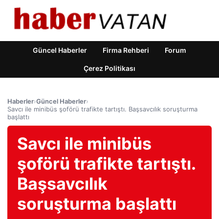
Güncel Haberler
Firma Rehberi
Forum
Çerez Politikası
Haberler
›
Güncel Haberler
›
Savcı ile minibüs şoförü trafikte tartıştı. Başsavcılık soruşturma
başlattı
Savcı ile minibüs
şoförü trafikte tartıştı.
Başsavcılık
soruşturma başlattı