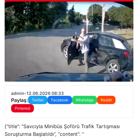
admin
•
12.06.2026 08:33
Paylaş:
Twitter
Facebook
WhatsApp
Reddit
Pinterest
{“title”: “Savcıyla Minibüs Şoförü Trafik Tartışması
Soruşturma Başlatıldı”, “content”: “