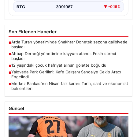
BTC
3091967
▼ -0.15%
Son Eklenen Haberler
Arda Turan yönetiminde Shakhtar Donetsk sezona galibiyetle
■
başladı
Ahbap Derneği yönetimine kayyum atandı. Fesih süreci
■
başladı
12 yaşındaki çocuk hafriyat alınan gölette boğuldu
■
Yalova’da Park Gerilimi: Kafe Çalışanı Sandalye Çekip Aracı
■
Engelledi
Merkez Bankası’nın Nisan faiz kararı: Tarih, saat ve ekonomist
■
beklentileri
Güncel