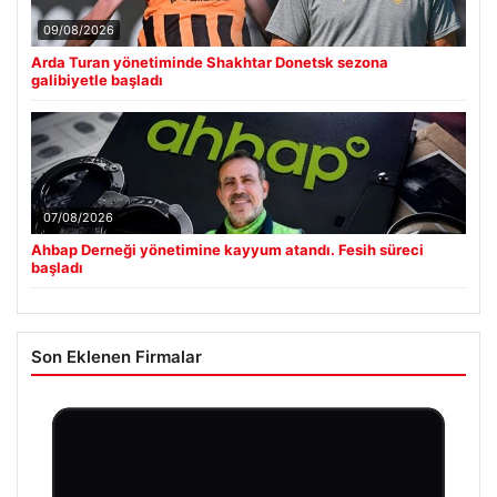
09/08/2026
Arda Turan yönetiminde Shakhtar Donetsk sezona
galibiyetle başladı
07/08/2026
Ahbap Derneği yönetimine kayyum atandı. Fesih süreci
başladı
Son Eklenen Firmalar