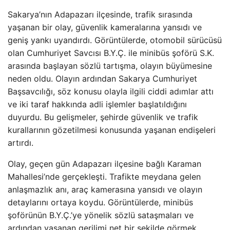
Sakarya’nın Adapazarı ilçesinde, trafik sırasında
yaşanan bir olay, güvenlik kameralarına yansıdı ve
geniş yankı uyandırdı. Görüntülerde, otomobil sürücüsü
olan Cumhuriyet Savcısı B.Y.Ç. ile minibüs şoförü S.K.
arasında başlayan sözlü tartışma, olayın büyümesine
neden oldu. Olayın ardından Sakarya Cumhuriyet
Başsavcılığı, söz konusu olayla ilgili ciddi adımlar attı
ve iki taraf hakkında adli işlemler başlatıldığını
duyurdu. Bu gelişmeler, şehirde güvenlik ve trafik
kurallarının gözetilmesi konusunda yaşanan endişeleri
artırdı.
Olay, geçen gün Adapazarı ilçesine bağlı Karaman
Mahallesi’nde gerçekleşti. Trafikte meydana gelen
anlaşmazlık anı, araç kamerasına yansıdı ve olayın
detaylarını ortaya koydu. Görüntülerde, minibüs
şoförünün B.Y.Ç.’ye yönelik sözlü sataşmaları ve
ardından yaşanan gerilimi net bir şekilde görmek