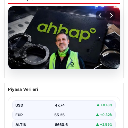
07.08.2026
Ahbap Derneği yönetimine kayyum
Piyasa Verileri
atandı. Fesih süreci başladı
USD
47.74
▲ +0.18%
EUR
55.25
▲ +0.32%
ALTIN
6660.6
▲ +2.59%