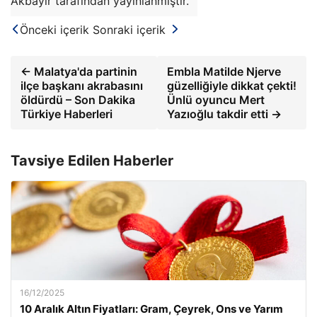
Akbayır tarafından yayınlanmıştır.
Önceki içerik
Sonraki içerik
← Malatya'da partinin
Embla Matilde Njerve
ilçe başkanı akrabasını
güzelliğiyle dikkat çekti!
öldürdü – Son Dakika
Ünlü oyuncu Mert
Türkiye Haberleri
Yazıoğlu takdir etti →
Tavsiye Edilen Haberler
16/12/2025
10 Aralık Altın Fiyatları: Gram, Çeyrek, Ons ve Yarım