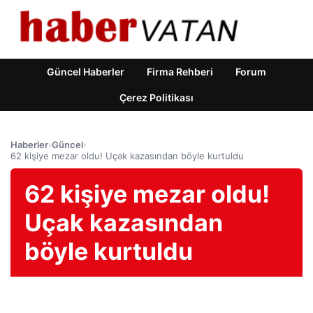
Güncel Haberler
Firma Rehberi
Forum
Çerez Politikası
Haberler
›
Güncel
›
62 kişiye mezar oldu! Uçak kazasından böyle kurtuldu
62 kişiye mezar oldu!
Uçak kazasından
böyle kurtuldu