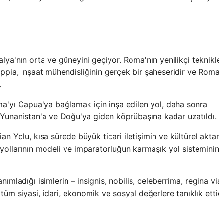
lya'nın orta ve güneyini geçiyor. Roma'nın yenilikçi teknikl
 Appia, inşaat mühendisliğinin gerçek bir şaheseridir ve Rom
.
ma'yı Capua'ya bağlamak için inşa edilen yol, daha sonra
 Yunanistan'a ve Doğu'ya giden köprübaşına kadar uzatıldı.
an Yolu, kısa sürede büyük ticari iletişimin ve kültürel aktar
ollarının modeli ve imparatorluğun karmaşık yol sisteminin
anımladığı isimlerin – insignis, nobilis, celeberrima, regina v
 tüm siyasi, idari, ekonomik ve sosyal değerlere tanıklık etti