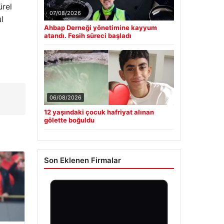
ürel
07/08/2026
l
Ahbap Derneği yönetimine kayyum
atandı. Fesih süreci başladı
06/08/2026
12 yaşındaki çocuk hafriyat alınan
gölette boğuldu
Son Eklenen Firmalar