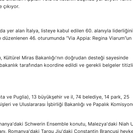
 çıkıyor.
yer alan İtalya, listeye kabul edilen 60. alanıyla liderliğini
'de düzenlenen 46. oturumunda “Via Appia: Regina Viarum”u
ı, Kültürel Miras Bakanlığı'nın doğrudan desteği sayesinde
anlık tarafından koordine edildi ve gerekli belgeler titizli
a ve Puglia), 13 büyükşehir ve il, 74 belediye, 14 park, 25
ışişleri ve Uluslararası İşbirliği Bakanlığı ve Papalık Komisyon
Almanya'daki Schwerin Ensemble konutu, Malezya'daki Niah U
lanı, Romanya'daki Targu Jiu'daki Constantin Brancuși heyke