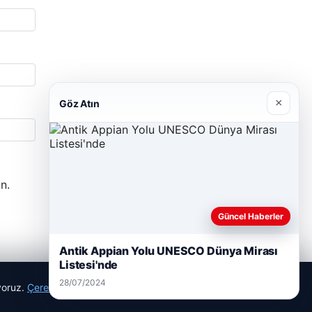
×
Göz Atın
n.
Güncel Haberler
Antik Appian Yolu UNESCO Dünya Mirası
Listesi'nde
28/07/2024
ıyoruz.
Çerez Politikamız
Reddet
Kabul Et