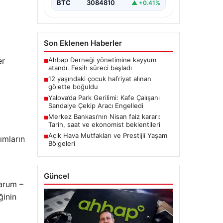
BTC
3084810
▲ +0.41%
Son Eklenen Haberler
er
Ahbap Derneği yönetimine kayyum
■
atandı. Fesih süreci başladı
a
12 yaşındaki çocuk hafriyat alınan
■
gölette boğuldu
Yalova’da Park Gerilimi: Kafe Çalışanı
■
Sandalye Çekip Aracı Engelledi
Merkez Bankası’nın Nisan faiz kararı:
■
Tarih, saat ve ekonomist beklentileri
Açık Hava Mutfakları ve Prestijli Yaşam
■
ımların
Bölgeleri
Güncel
iarum –
ğinin