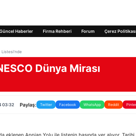
Güncel Haberler
Firma Rehberi
Forum
Çerez Politikas
Listesi'nde
UNESCO Dünya Mirası
Paylaş:
4 03:32
Twitter
Facebook
WhatsApp
Reddit
Pinte
a eklenen Appian Yolu ile listenin başında yer alıyor. Tarihi