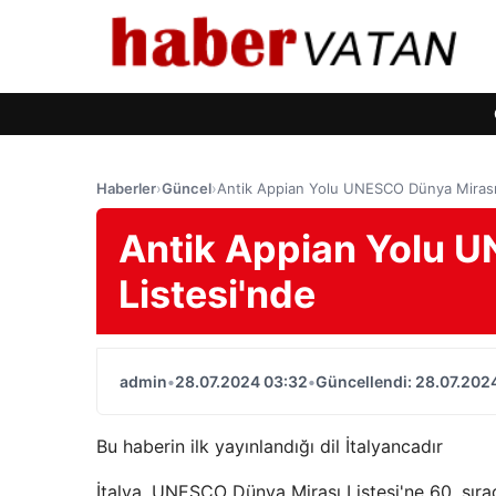
Haberler
›
Güncel
›
Antik Appian Yolu UNESCO Dünya Mirası 
Antik Appian Yolu 
Listesi'nde
admin
•
28.07.2024 03:32
•
Güncellendi: 28.07.202
Bu haberin ilk yayınlandığı dil İtalyancadır
İtalya, UNESCO Dünya Mirası Listesi'ne 60. sırad