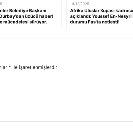
25
14/12/2025
ler Belediye Başkanı
Afrika Uluslar Kupası kadros
Durbay’dan üzücü haber!
açıklandı: Youssef En-Nesyri’
e mücadelesi sürüyor.
durumu Fas’ta netleşti!
nlar
*
ile işaretlenmişlerdir