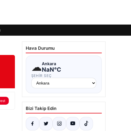
ı
Hava Durumu
☁
Ankara
NaN°C
ŞEHIR SEÇ
rest
Bizi Takip Edin