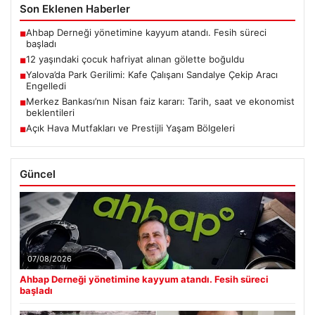
Son Eklenen Haberler
Ahbap Derneği yönetimine kayyum atandı. Fesih süreci
■
başladı
12 yaşındaki çocuk hafriyat alınan gölette boğuldu
■
Yalova’da Park Gerilimi: Kafe Çalışanı Sandalye Çekip Aracı
■
Engelledi
Merkez Bankası’nın Nisan faiz kararı: Tarih, saat ve ekonomist
■
beklentileri
Açık Hava Mutfakları ve Prestijli Yaşam Bölgeleri
■
Güncel
07/08/2026
Ahbap Derneği yönetimine kayyum atandı. Fesih süreci
başladı