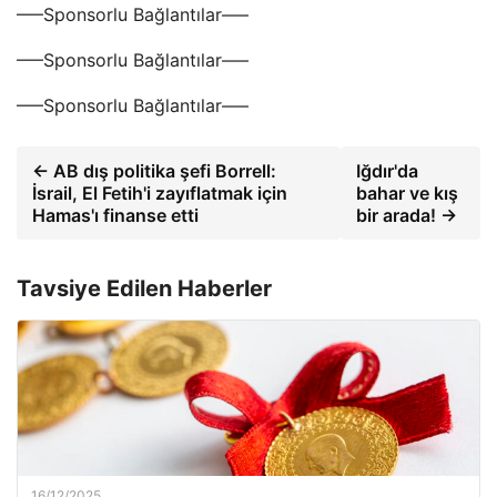
—–Sponsorlu Bağlantılar—–
—–Sponsorlu Bağlantılar—–
—–Sponsorlu Bağlantılar—–
← AB dış politika şefi Borrell:
Iğdır'da
İsrail, El Fetih'i zayıflatmak için
bahar ve kış
Hamas'ı finanse etti
bir arada! →
Tavsiye Edilen Haberler
16/12/2025