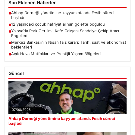
Son Eklenen Haberler
Ahbap Derneği yönetimine kayyum atandı. Fesih süreci
■
başladı
12 yaşındaki çocuk hafriyat alınan gölette boğuldu
■
Yalova’da Park Gerilimi: Kafe Çalışanı Sandalye Çekip Aracı
■
Engelledi
Merkez Bankası’nın Nisan faiz kararı: Tarih, saat ve ekonomist
■
beklentileri
Açık Hava Mutfakları ve Prestijli Yaşam Bölgeleri
■
Güncel
07/08/2026
Ahbap Derneği yönetimine kayyum atandı. Fesih süreci
başladı