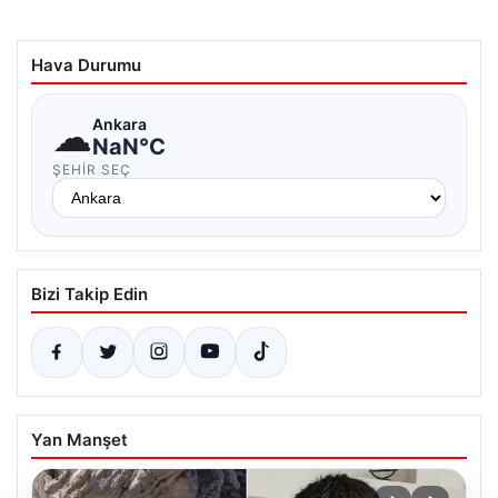
Hava Durumu
☁
Ankara
NaN°C
ŞEHIR SEÇ
Bizi Takip Edin
Yan Manşet