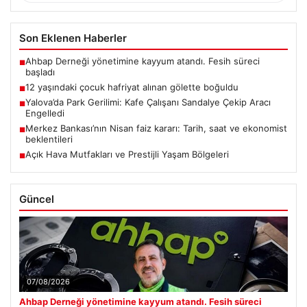
Son Eklenen Haberler
Ahbap Derneği yönetimine kayyum atandı. Fesih süreci
■
başladı
12 yaşındaki çocuk hafriyat alınan gölette boğuldu
■
Yalova’da Park Gerilimi: Kafe Çalışanı Sandalye Çekip Aracı
■
Engelledi
Merkez Bankası’nın Nisan faiz kararı: Tarih, saat ve ekonomist
■
beklentileri
Açık Hava Mutfakları ve Prestijli Yaşam Bölgeleri
■
Güncel
07/08/2026
Ahbap Derneği yönetimine kayyum atandı. Fesih süreci