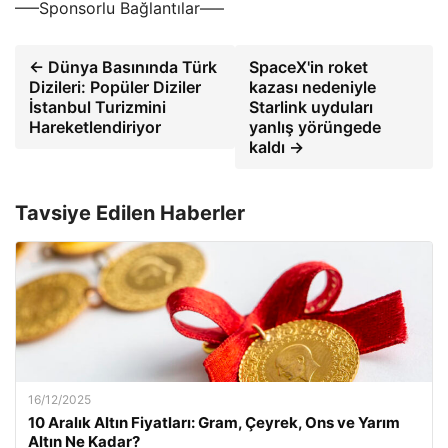
—–Sponsorlu Bağlantılar—–
← Dünya Basınında Türk
SpaceX'in roket
Dizileri: Popüler Diziler
kazası nedeniyle
İstanbul Turizmini
Starlink uyduları
Hareketlendiriyor
yanlış yörüngede
kaldı →
Tavsiye Edilen Haberler
16/12/2025
10 Aralık Altın Fiyatları: Gram, Çeyrek, Ons ve Yarım
Altın Ne Kadar?