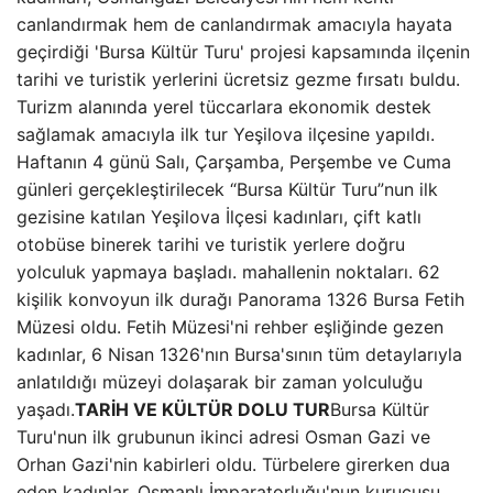
canlandırmak hem de canlandırmak amacıyla hayata
geçirdiği 'Bursa Kültür Turu' projesi kapsamında ilçenin
tarihi ve turistik yerlerini ücretsiz gezme fırsatı buldu.
Turizm alanında yerel tüccarlara ekonomik destek
sağlamak amacıyla ilk tur Yeşilova ilçesine yapıldı.
Haftanın 4 günü Salı, Çarşamba, Perşembe ve Cuma
günleri gerçekleştirilecek “Bursa Kültür Turu”nun ilk
gezisine katılan Yeşilova İlçesi kadınları, çift katlı
otobüse binerek tarihi ve turistik yerlere doğru
yolculuk yapmaya başladı. mahallenin noktaları. 62
kişilik konvoyun ilk durağı Panorama 1326 Bursa Fetih
Müzesi oldu. Fetih Müzesi'ni rehber eşliğinde gezen
kadınlar, 6 Nisan 1326'nın Bursa'sının tüm detaylarıyla
anlatıldığı müzeyi dolaşarak bir zaman yolculuğu
yaşadı.
TARİH VE KÜLTÜR DOLU TUR
Bursa Kültür
Turu'nun ilk grubunun ikinci adresi Osman Gazi ve
Orhan Gazi'nin kabirleri oldu. Türbelere girerken dua
eden kadınlar, Osmanlı İmparatorluğu'nun kurucusu