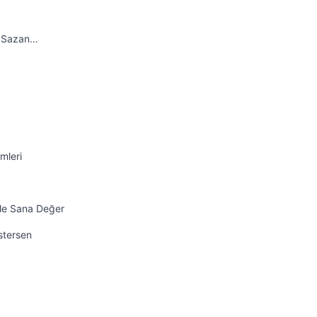
: Sazan…
mleri
ile Sana Değer
İstersen