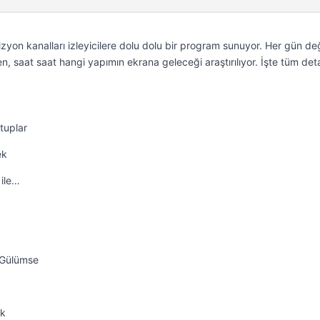
yon kanalları izleyicilere dolu dolu bir program sunuyor. Her gün de
n, saat saat hangi yapımın ekrana geleceği araştırılıyor. İşte tüm de
tuplar
ek
 ile…
a Gülümse
ek