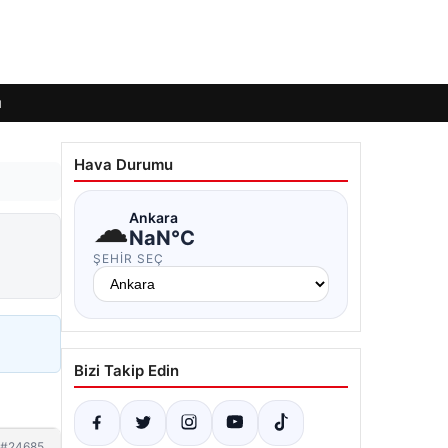
ı
Hava Durumu
☁
Ankara
NaN°C
ŞEHIR SEÇ
Bizi Takip Edin
#24685