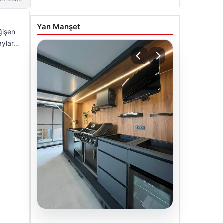
Yan Manşet
ğişen
taylar…
04.08.2026