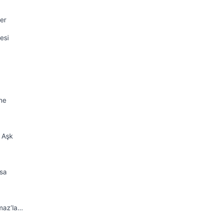
er
esi
ne
k Aşk
sa
maz’la…