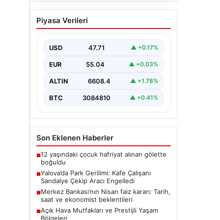
Açık Hava Mutfakları ve
Piyasa Verileri
Prestijli Yaşam Bölgeleri
Açık hava kültürü günümüzde ciddi
bir gelişim yaşamaktadır. Özellikle
USD
47.71
▲ +0.17%
lüks evlerde bulunan ev sahipleri,…
EUR
55.04
▲ +0.03%
ALTIN
6608.4
▲ +1.78%
BTC
3084810
▲ +0.41%
Son Eklenen Haberler
12 yaşındaki çocuk hafriyat alınan gölette
■
boğuldu
Yalova’da Park Gerilimi: Kafe Çalışanı
■
Sandalye Çekip Aracı Engelledi
Merkez Bankası’nın Nisan faiz kararı: Tarih,
■
saat ve ekonomist beklentileri
Açık Hava Mutfakları ve Prestijli Yaşam
■
Bölgeleri