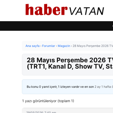
Ana sayfa
›
Forumlar
›
Magazin
›
28 Mayıs Perşembe 2026 TV Y
28 Mayıs Perşembe 2026 TV
(TRT1, Kanal D, Show TV, St
Bu konu 0 yanıt içerir, 1 izleyen vardır ve en son
2 ay 1 hafta
1 yazı görüntüleniyor (toplam 1)
29/05/2026: 7:40 am