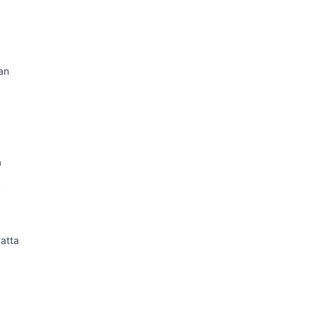
an
a
k
atta