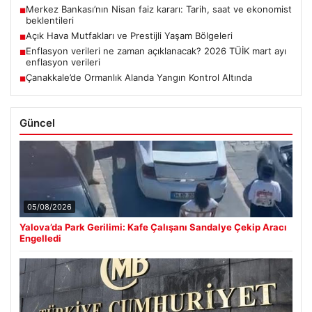
Merkez Bankası’nın Nisan faiz kararı: Tarih, saat ve ekonomist
■
beklentileri
Açık Hava Mutfakları ve Prestijli Yaşam Bölgeleri
■
Enflasyon verileri ne zaman açıklanacak? 2026 TÜİK mart ayı
■
enflasyon verileri
Çanakkale’de Ormanlık Alanda Yangın Kontrol Altında
■
Güncel
05/08/2026
Yalova’da Park Gerilimi: Kafe Çalışanı Sandalye Çekip Aracı
Engelledi