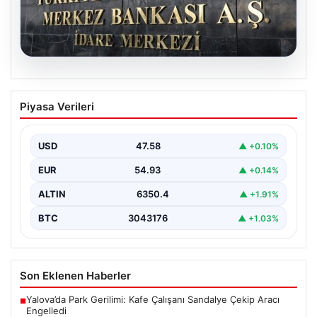
05.08.2026
Merkez Bankası’nın Nisan faiz kararı:
Piyasa Verileri
Tarih, saat ve ekonomist beklentileri
Türkiye Cumhuriyet Merkez Bankası Para Politikası
Kurulu, nisan ayı faiz kararını açıklamak üzere
USD
47.58
▲ +0.10%
toplanıyor.…
EUR
54.93
▲ +0.14%
ALTIN
6350.4
▲ +1.91%
BTC
3043176
▲ +1.03%
Son Eklenen Haberler
Yalova’da Park Gerilimi: Kafe Çalışanı Sandalye Çekip Aracı
■
Engelledi