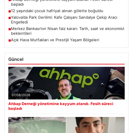
■
başladı
12 yaşındaki çocuk hafriyat alınan gölette boğuldu
■
Yalova’da Park Gerilimi: Kafe Çalışanı Sandalye Çekip Aracı
■
Engelledi
Merkez Bankası’nın Nisan faiz kararı: Tarih, saat ve ekonomist
■
beklentileri
Açık Hava Mutfakları ve Prestijli Yaşam Bölgeleri
■
Güncel
07/08/2026
Ahbap Derneği yönetimine kayyum atandı. Fesih süreci
başladı