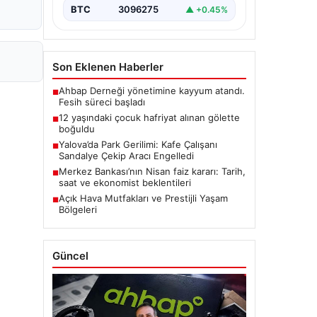
BTC
3096275
▲ +0.45%
Son Eklenen Haberler
Ahbap Derneği yönetimine kayyum atandı.
■
Fesih süreci başladı
12 yaşındaki çocuk hafriyat alınan gölette
■
boğuldu
Yalova’da Park Gerilimi: Kafe Çalışanı
■
Sandalye Çekip Aracı Engelledi
Merkez Bankası’nın Nisan faiz kararı: Tarih,
■
saat ve ekonomist beklentileri
Açık Hava Mutfakları ve Prestijli Yaşam
■
Bölgeleri
Güncel