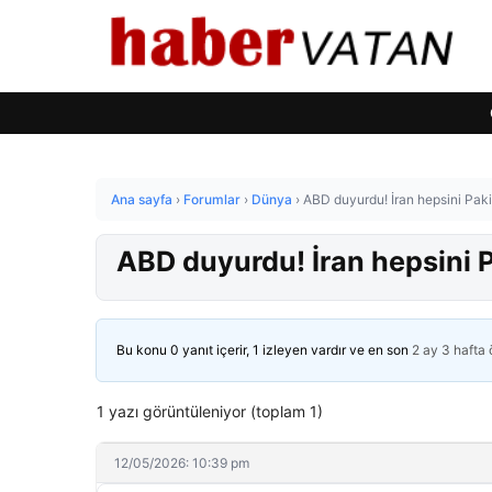
Ana sayfa
›
Forumlar
›
Dünya
›
ABD duyurdu! İran hepsini Paki
ABD duyurdu! İran hepsini 
Bu konu 0 yanıt içerir, 1 izleyen vardır ve en son
2 ay 3 hafta
1 yazı görüntüleniyor (toplam 1)
12/05/2026: 10:39 pm