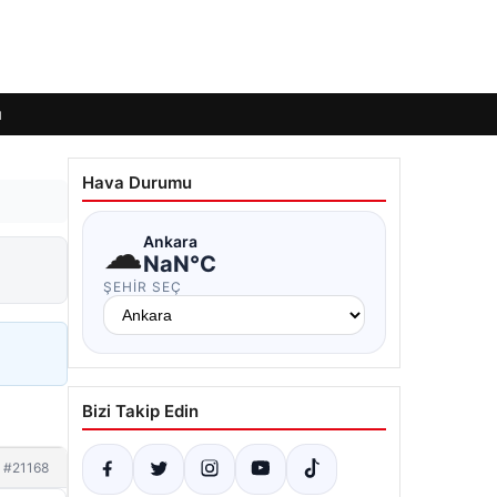
ı
Hava Durumu
☁
Ankara
NaN°C
ŞEHIR SEÇ
Bizi Takip Edin
#21168