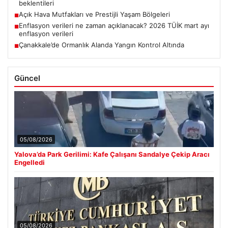
beklentileri
Açık Hava Mutfakları ve Prestijli Yaşam Bölgeleri
■
Enflasyon verileri ne zaman açıklanacak? 2026 TÜİK mart ayı
■
enflasyon verileri
Çanakkale’de Ormanlık Alanda Yangın Kontrol Altında
■
Güncel
05/08/2026
Yalova’da Park Gerilimi: Kafe Çalışanı Sandalye Çekip Aracı
Engelledi
05/08/2026