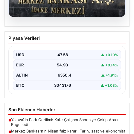
05.08.2026
Merkez Bankası’nın Nisan faiz kararı:
Piyasa Verileri
Tarih, saat ve ekonomist beklentileri
Türkiye Cumhuriyet Merkez Bankası Para Politikası
Kurulu, nisan ayı faiz kararını açıklamak üzere
USD
47.58
▲ +0.10%
toplanıyor.…
EUR
54.93
▲ +0.14%
ALTIN
6350.4
▲ +1.91%
BTC
3043176
▲ +1.03%
Son Eklenen Haberler
Yalova’da Park Gerilimi: Kafe Çalışanı Sandalye Çekip Aracı
■
Engelledi
Merkez Bankası’nın Nisan faiz kararı: Tarih, saat ve ekonomist
■