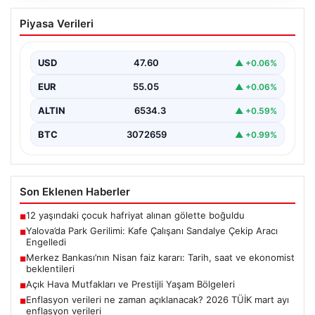
Yalova’da Park Gerilimi: Kafe Çalışanı
Piyasa Verileri
Sandalye Çekip Aracı Engelledi
Yalova'nın Adnan Menderes Mahallesi Ufuk Sokak'ta
meydana gelen ilginç bir olay, sosyal medyada geniş…
USD
47.60
▲ +0.06%
EUR
55.05
▲ +0.06%
ALTIN
6534.3
▲ +0.59%
BTC
3072659
▲ +0.99%
Son Eklenen Haberler
12 yaşındaki çocuk hafriyat alınan gölette boğuldu
■
Yalova’da Park Gerilimi: Kafe Çalışanı Sandalye Çekip Aracı
■
Engelledi
Merkez Bankası’nın Nisan faiz kararı: Tarih, saat ve ekonomist
■
beklentileri
Açık Hava Mutfakları ve Prestijli Yaşam Bölgeleri
■
Enflasyon verileri ne zaman açıklanacak? 2026 TÜİK mart ayı
■
enflasyon verileri