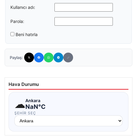
Kullanıcı adı:
Parola:
Beni hatırla
Paylaş:
Hava Durumu
☁
Ankara
NaN°C
ŞEHIR SEÇ