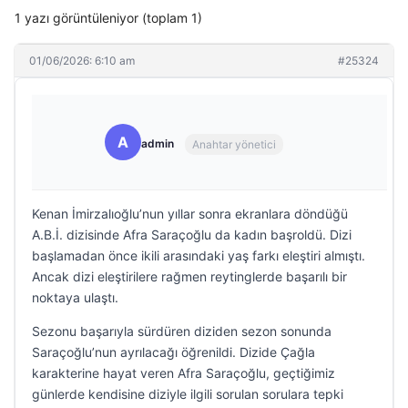
1 yazı görüntüleniyor (toplam 1)
01/06/2026: 6:10 am
#25324
A
admin
Anahtar yönetici
Kenan İmirzalıoğlu’nun yıllar sonra ekranlara döndüğü
A.B.İ. dizisinde Afra Saraçoğlu da kadın başroldü. Dizi
başlamadan önce ikili arasındaki yaş farkı eleştiri almıştı.
Ancak dizi eleştirilere rağmen reytinglerde başarılı bir
noktaya ulaştı.
Sezonu başarıyla sürdüren diziden sezon sonunda
Saraçoğlu’nun ayrılacağı öğrenildi. Dizide Çağla
karakterine hayat veren Afra Saraçoğlu, geçtiğimiz
günlerde kendisine diziyle ilgili sorulan sorulara tepki