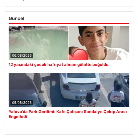
Güncel
06/08/2026
12 yaşındaki çocuk hafriyat alınan gölette boğuldu
05/08/2026
Yalova’da Park Gerilimi: Kafe Çalışanı Sandalye Çekip Aracı
Engelledi