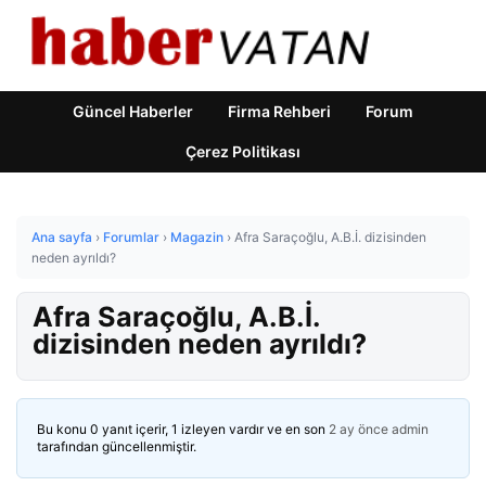
Güncel Haberler
Firma Rehberi
Forum
Çerez Politikası
Ana sayfa
›
Forumlar
›
Magazin
›
Afra Saraçoğlu, A.B.İ. dizisinden
neden ayrıldı?
Afra Saraçoğlu, A.B.İ.
dizisinden neden ayrıldı?
Bu konu 0 yanıt içerir, 1 izleyen vardır ve en son
2 ay önce
admin
tarafından güncellenmiştir.