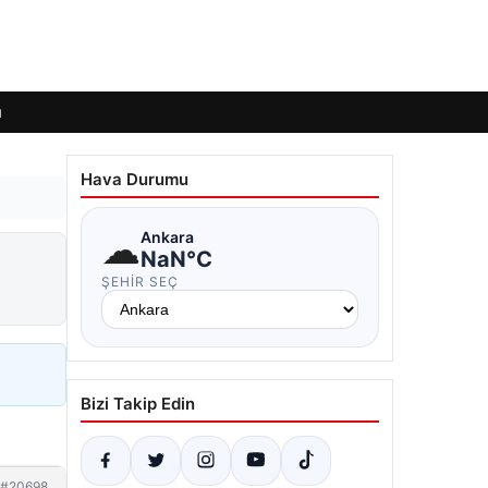
ı
Hava Durumu
☁
Ankara
NaN°C
ŞEHIR SEÇ
Bizi Takip Edin
#20698