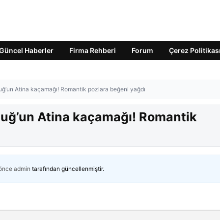
Güncel Haberler
Firma Rehberi
Forum
Çerez Politikas
tuğ’un Atina kaçamağı! Romantik pozlara beğeni yağdı
ıtuğ’un Atina kaçamağı! Romantik
 önce
admin
tarafından güncellenmiştir.