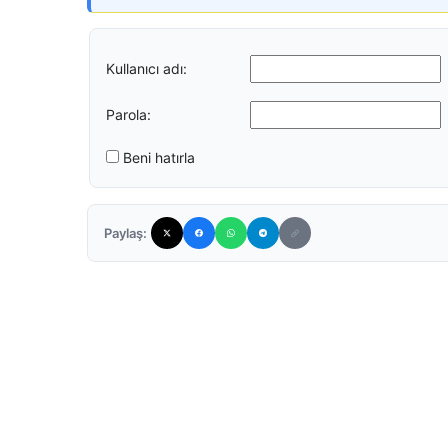
Kullanıcı adı:
Parola:
Beni hatırla
Paylaş: