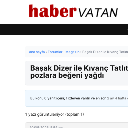
Ana sayfa
›
Forumlar
›
Magazin
›
Başak Dizer ile Kıvanç Tatlı
Başak Dizer ile Kıvanç Tatl
pozlara beğeni yağdı
Bu konu 0 yanıt içerir, 1 izleyen vardır ve en son
2 ay 4 hafta
1 yazı görüntüleniyor (toplam 1)
10/05/2026: 5:54 am