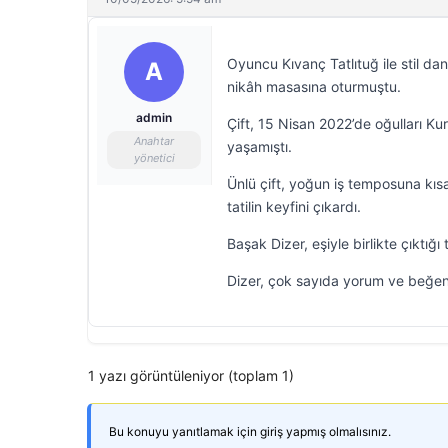
Oyuncu Kıvanç Tatlıtuğ ile stil da
A
nikâh masasına oturmuştu.
admin
Çift, 15 Nisan 2022’de oğulları Ku
Anahtar
yaşamıştı.
yönetici
Ünlü çift, yoğun iş temposuna kısa
tatilin keyfini çıkardı.
Başak Dizer, eşiyle birlikte çıktı
Dizer, çok sayıda yorum ve beğeni
1 yazı görüntüleniyor (toplam 1)
Bu konuyu yanıtlamak için giriş yapmış olmalısınız.