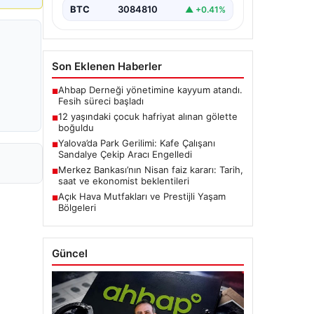
BTC
3084810
▲ +0.41%
Son Eklenen Haberler
Ahbap Derneği yönetimine kayyum atandı.
■
Fesih süreci başladı
12 yaşındaki çocuk hafriyat alınan gölette
■
boğuldu
Yalova’da Park Gerilimi: Kafe Çalışanı
■
Sandalye Çekip Aracı Engelledi
Merkez Bankası’nın Nisan faiz kararı: Tarih,
■
saat ve ekonomist beklentileri
Açık Hava Mutfakları ve Prestijli Yaşam
■
Bölgeleri
Güncel