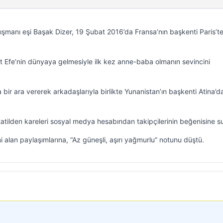
nışmanı eşi Başak Dizer, 19 Şubat 2016’da Fransa’nın başkenti Paris’t
rt Efe’nin dünyaya gelmesiyle ilk kez anne-baba olmanın sevincini
 bir ara vererek arkadaşlarıyla birlikte Yunanistan’ın başkenti Atina’d
ğı tatilden kareleri sosyal medya hesabından takipçilerinin beğenisine 
 alan paylaşımlarına, “Az güneşli, aşırı yağmurlu” notunu düştü.