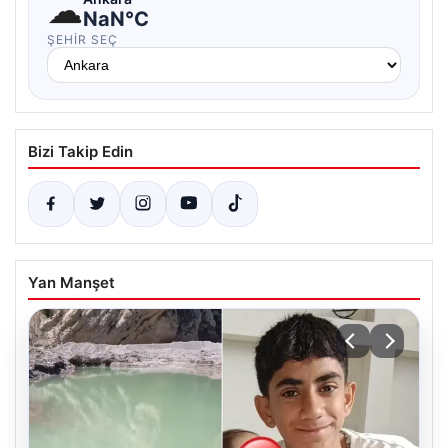
☁
NaN°C
ŞEHIR SEÇ
Bizi Takip Edin
Yan Manşet