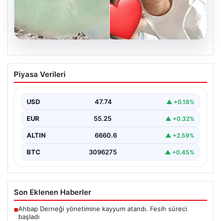
06.08.2026
12 yaşındaki çocuk hafriyat alınan
Piyasa Verileri
gölette boğuldu
{"title": "12 Yaşındaki Çocuk Hafriyat Çalışması Sonrası
Oluşan Gölette Boğuldu", "content": "Erzurum’un Oltu
USD
47.74
▲ +0.18%
ilçesinde…
EUR
55.25
▲ +0.32%
ALTIN
6660.6
▲ +2.59%
BTC
3096275
▲ +0.45%
Son Eklenen Haberler
Ahbap Derneği yönetimine kayyum atandı. Fesih süreci
■
başladı