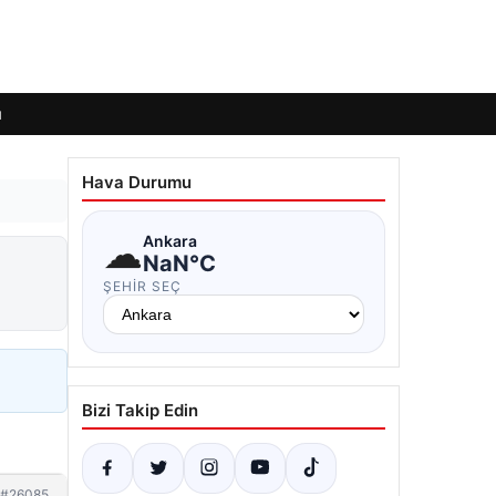
ı
Hava Durumu
☁
Ankara
NaN°C
ŞEHIR SEÇ
Bizi Takip Edin
#26085