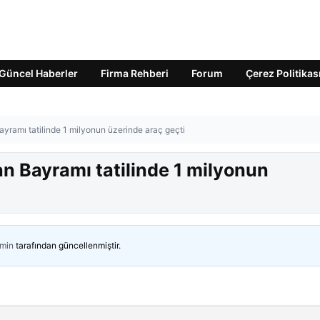
Güncel Haberler
Firma Rehberi
Forum
Çerez Politikas
yramı tatilinde 1 milyonun üzerinde araç geçti
n Bayramı tatilinde 1 milyonun
min
tarafından güncellenmiştir.