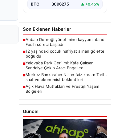
BTC
3096275
▲ +0.45%
Son Eklenen Haberler
Ahbap Derneği yönetimine kayyum atandı.
■
Fesih süreci başladı
12 yaşındaki çocuk hafriyat alınan gölette
■
boğuldu
Yalova’da Park Gerilimi: Kafe Çalışanı
■
Sandalye Çekip Aracı Engelledi
Merkez Bankası’nın Nisan faiz kararı: Tarih,
■
saat ve ekonomist beklentileri
Açık Hava Mutfakları ve Prestijli Yaşam
■
Bölgeleri
Güncel