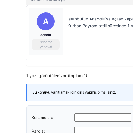
İstanbul’un Anadolu’ya açılan kap
A
Kurban Bayram tatili süresince 1 m
admin
Anahtar
yönetici
1 yazı görüntüleniyor (toplam 1)
Bu konuyu yanıtlamak için giriş yapmış olmalısınız.
Kullanıcı adı:
Parola: