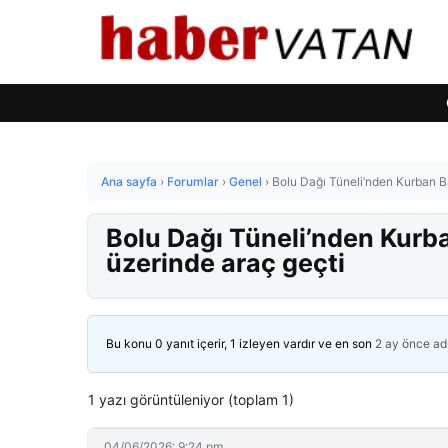
Ana sayfa
›
Forumlar
›
Genel
›
Bolu Dağı Tüneli’nden Kurban Ba
Bolu Dağı Tüneli’nden Kurba
üzerinde araç geçti
Bu konu 0 yanıt içerir, 1 izleyen vardır ve en son
2 ay önce
ad
1 yazı görüntüleniyor (toplam 1)
04/06/2026: 9:24 pm