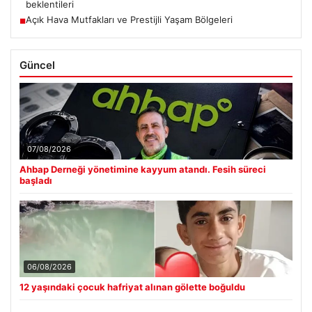
beklentileri
Açık Hava Mutfakları ve Prestijli Yaşam Bölgeleri
■
Güncel
07/08/2026
Ahbap Derneği yönetimine kayyum atandı. Fesih süreci
başladı
06/08/2026
12 yaşındaki çocuk hafriyat alınan gölette boğuldu