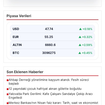
06.08.2026
12 yaşındaki çocuk hafriyat alınan
Piyasa Verileri
gölette boğuldu
{"title": "12 Yaşındaki Çocuk Hafriyat Çalışması Sonrası
Oluşan Gölette Boğuldu", "content": "Erzurum’un Oltu
USD
47.74
▲ +0.18%
ilçesinde…
EUR
55.25
▲ +0.32%
ALTIN
6660.6
▲ +2.59%
BTC
3096275
▲ +0.45%
Son Eklenen Haberler
Ahbap Derneği yönetimine kayyum atandı. Fesih süreci
■
başladı
12 yaşındaki çocuk hafriyat alınan gölette boğuldu
■
Yalova’da Park Gerilimi: Kafe Çalışanı Sandalye Çekip Aracı
■
Engelledi
Merkez Bankası’nın Nisan faiz kararı: Tarih, saat ve ekonomist
■