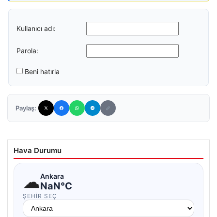
Kullanıcı adı:
Parola:
Beni hatırla
Paylaş:
Hava Durumu
☁
Ankara
NaN°C
ŞEHIR SEÇ