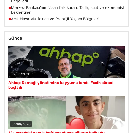
Engelledi
Merkez Bankası’nın Nisan faiz kararı: Tarih, saat ve ekonomist
■
beklentileri
Açık Hava Mutfakları ve Prestijli Yaşam Bölgeleri
■
Güncel
07/08/2026
Ahbap Derneği yönetimine kayyum atandı. Fesih süreci
başladı
06/08/2026
12 yaşındaki çocuk hafriyat alınan gölette boğuldu