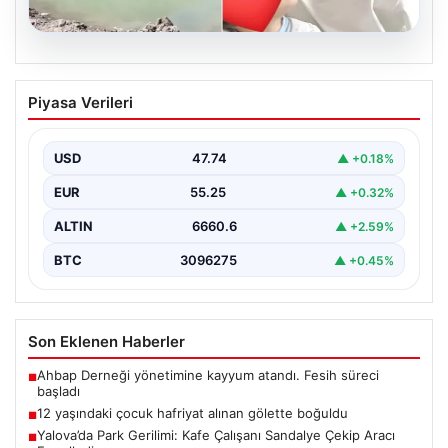
06.08.2026
12 yaşındaki çocuk hafriyat alınan
Piyasa Verileri
gölette boğuldu
{"title": "12 Yaşındaki Çocuk Hafriyat Çalışması Sonrası
Oluşan Gölette Boğuldu", "content": "Erzurum’un Oltu
USD
47.74
▲ +0.18%
ilçesinde…
EUR
55.25
▲ +0.32%
ALTIN
6660.6
▲ +2.59%
BTC
3096275
▲ +0.45%
Son Eklenen Haberler
Ahbap Derneği yönetimine kayyum atandı. Fesih süreci
■
başladı
12 yaşındaki çocuk hafriyat alınan gölette boğuldu
■
Yalova’da Park Gerilimi: Kafe Çalışanı Sandalye Çekip Aracı
■