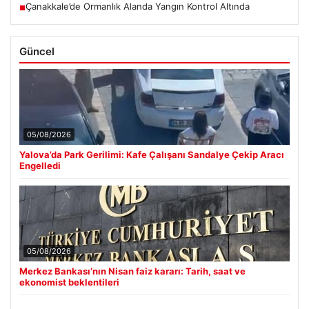
Çanakkale’de Ormanlık Alanda Yangın Kontrol Altında
■
Güncel
05/08/2026
Yalova’da Park Gerilimi: Kafe Çalışanı Sandalye Çekip Aracı
Engelledi
05/08/2026
Merkez Bankası’nın Nisan faiz kararı: Tarih, saat ve
ekonomist beklentileri