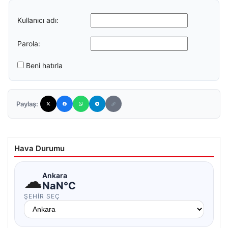
Kullanıcı adı:
Parola:
Beni hatırla
Paylaş:
Hava Durumu
☁
Ankara
NaN°C
ŞEHIR SEÇ