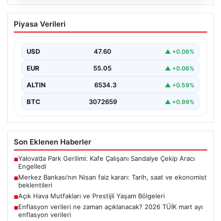
05.08.2026
Merkez Bankası’nın Nisan faiz kararı:
Piyasa Verileri
Tarih, saat ve ekonomist beklentileri
Türkiye Cumhuriyet Merkez Bankası Para Politikası
Kurulu, nisan ayı faiz kararını açıklamak üzere
USD
47.60
▲ +0.06%
toplanıyor.…
EUR
55.05
▲ +0.06%
ALTIN
6534.3
▲ +0.59%
BTC
3072659
▲ +0.99%
Son Eklenen Haberler
Yalova’da Park Gerilimi: Kafe Çalışanı Sandalye Çekip Aracı
■
Engelledi
Merkez Bankası’nın Nisan faiz kararı: Tarih, saat ve ekonomist
■
beklentileri
Açık Hava Mutfakları ve Prestijli Yaşam Bölgeleri
■
Enflasyon verileri ne zaman açıklanacak? 2026 TÜİK mart ayı
■
enflasyon verileri