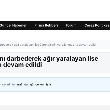
Güncel Haberler
Firma Rehberi
Forum
Çerez Politikas
arbederek ağır yaralayan lise öğrencisinin yargılanmasına devam edildi
nı darbederek ağır yaralayan lise
a devam edildi
 önce
admin
tarafından güncellenmiştir.