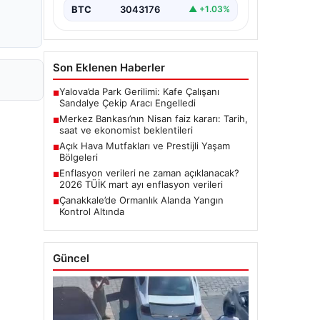
BTC
3043176
▲ +1.03%
Son Eklenen Haberler
Yalova’da Park Gerilimi: Kafe Çalışanı
■
Sandalye Çekip Aracı Engelledi
Merkez Bankası’nın Nisan faiz kararı: Tarih,
■
saat ve ekonomist beklentileri
Açık Hava Mutfakları ve Prestijli Yaşam
■
Bölgeleri
Enflasyon verileri ne zaman açıklanacak?
■
2026 TÜİK mart ayı enflasyon verileri
Çanakkale’de Ormanlık Alanda Yangın
■
Kontrol Altında
Güncel