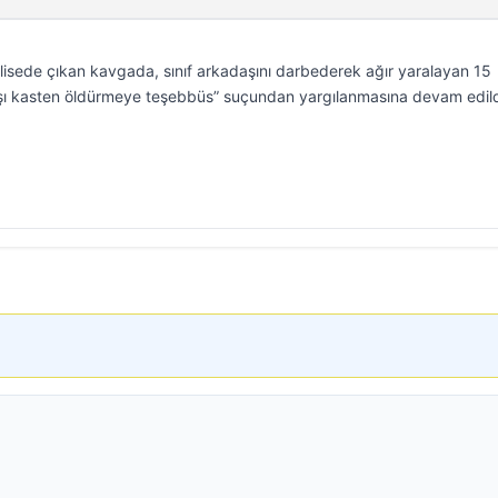
 lisede çıkan kavgada, sınıf arkadaşını darbederek ağır yaralayan 15
şı kasten öldürmeye teşebbüs” suçundan yargılanmasına devam edild