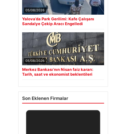
05/08/2026
Yalova’da Park Gerilimi: Kafe Çalışanı
Sandalye Çekip Aracı Engelledi
05/08/2026
Merkez Bankası’nın Nisan faiz kararı:
Tarih, saat ve ekonomist beklentileri
Son Eklenen Firmalar