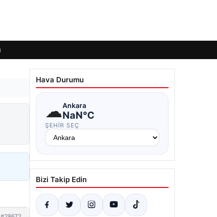
ı
Hava Durumu
☁
Ankara
NaN°C
ŞEHIR SEÇ
Bizi Takip Edin
#28672