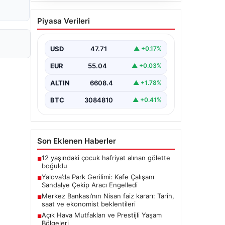
Açık Hava Mutfakları ve
Piyasa Verileri
Prestijli Yaşam Bölgeleri
Açık hava kültürü günümüzde ciddi
bir gelişim yaşamaktadır. Özellikle
USD
47.71
▲ +0.17%
lüks evlerde bulunan ev sahipleri,…
EUR
55.04
▲ +0.03%
ALTIN
6608.4
▲ +1.78%
BTC
3084810
▲ +0.41%
Son Eklenen Haberler
12 yaşındaki çocuk hafriyat alınan gölette
■
boğuldu
Yalova’da Park Gerilimi: Kafe Çalışanı
■
Sandalye Çekip Aracı Engelledi
Merkez Bankası’nın Nisan faiz kararı: Tarih,
■
saat ve ekonomist beklentileri
Açık Hava Mutfakları ve Prestijli Yaşam
■
Bölgeleri