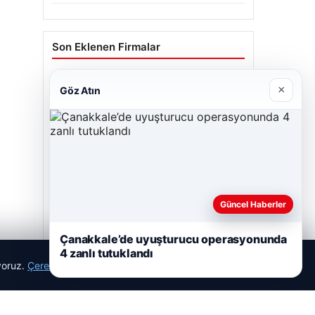
Son Eklenen Firmalar
×
Göz Atın
Güncel Haberler
Çanakkale’de uyuşturucu operasyonunda
4 zanlı tutuklandı
ıyoruz.
Çerez Politikamız
Reddet
Kabul Et
Enes Kaplan Avukatlık Bürosu
28/04/2026