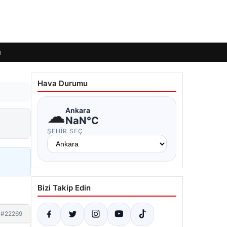
ı
Hava Durumu
☁
Ankara
NaN°C
ŞEHIR SEÇ
Bizi Takip Edin
#22269