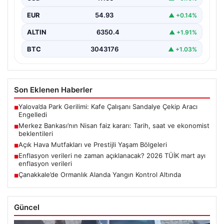
toplanıyor.…
EUR
54.93
▲ +0.14%
ALTIN
6350.4
▲ +1.91%
BTC
3043176
▲ +1.03%
Son Eklenen Haberler
Yalova’da Park Gerilimi: Kafe Çalışanı Sandalye Çekip Aracı
■
Engelledi
Merkez Bankası’nın Nisan faiz kararı: Tarih, saat ve ekonomist
■
beklentileri
Açık Hava Mutfakları ve Prestijli Yaşam Bölgeleri
■
Enflasyon verileri ne zaman açıklanacak? 2026 TÜİK mart ayı
■
enflasyon verileri
Çanakkale’de Ormanlık Alanda Yangın Kontrol Altında
■
Güncel