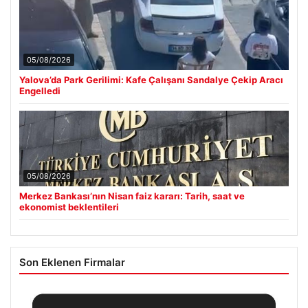
05/08/2026
Yalova’da Park Gerilimi: Kafe Çalışanı Sandalye Çekip Aracı
Engelledi
05/08/2026
Merkez Bankası’nın Nisan faiz kararı: Tarih, saat ve
ekonomist beklentileri
Son Eklenen Firmalar