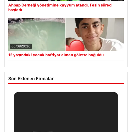
Ahbap Derneği yönetimine kayyum atandı. Fesih süreci
başladı
06/08/2026
12 yaşındaki çocuk hafriyat alınan gölette boğuldu
Son Eklenen Firmalar