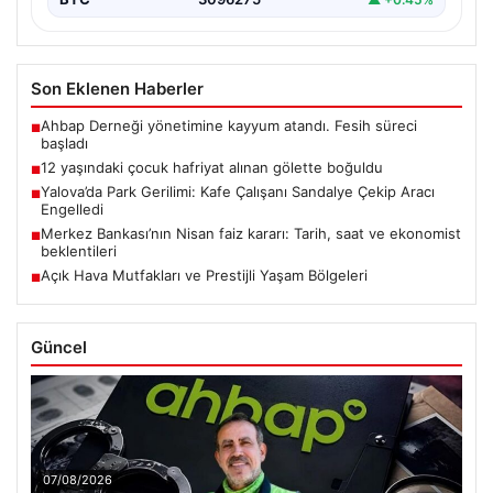
Son Eklenen Haberler
Ahbap Derneği yönetimine kayyum atandı. Fesih süreci
■
başladı
12 yaşındaki çocuk hafriyat alınan gölette boğuldu
■
Yalova’da Park Gerilimi: Kafe Çalışanı Sandalye Çekip Aracı
■
Engelledi
Merkez Bankası’nın Nisan faiz kararı: Tarih, saat ve ekonomist
■
beklentileri
Açık Hava Mutfakları ve Prestijli Yaşam Bölgeleri
■
Güncel
07/08/2026