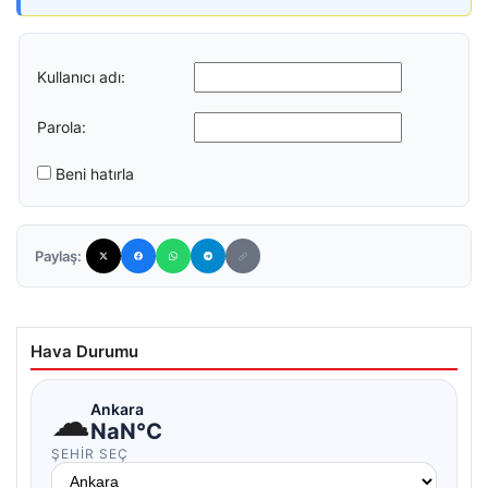
Kullanıcı adı:
Parola:
Beni hatırla
Paylaş:
Hava Durumu
☁
Ankara
NaN°C
ŞEHIR SEÇ