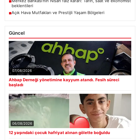
Merkez Bankası’nın Nisan faiz kararı: Tarih, saat ve ekonomist
■
beklentileri
Açık Hava Mutfakları ve Prestijli Yaşam Bölgeleri
■
Güncel
07/08/2026
Ahbap Derneği yönetimine kayyum atandı. Fesih süreci
başladı
06/08/2026
12 yaşındaki çocuk hafriyat alınan gölette boğuldu