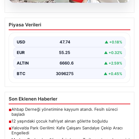
06.08.2026
12 yaşındaki çocuk hafriyat alınan
Piyasa Verileri
gölette boğuldu
{"title": "12 Yaşındaki Çocuk Hafriyat Çalışması Sonrası
Oluşan Gölette Boğuldu", "content": "Erzurum’un Oltu
USD
47.74
▲ +0.18%
ilçesinde…
EUR
55.25
▲ +0.32%
ALTIN
6660.6
▲ +2.59%
BTC
3096275
▲ +0.45%
Son Eklenen Haberler
Ahbap Derneği yönetimine kayyum atandı. Fesih süreci
■
başladı
12 yaşındaki çocuk hafriyat alınan gölette boğuldu
■
Yalova’da Park Gerilimi: Kafe Çalışanı Sandalye Çekip Aracı
■
Engelledi