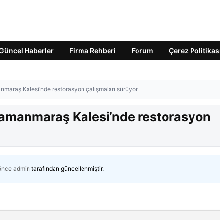
Güncel Haberler
Firma Rehberi
Forum
Çerez Politikas
maraş Kalesi’nde restorasyon çalışmaları sürüyor
amanmaraş Kalesi’nde restorasyon
 önce
admin
tarafından güncellenmiştir.