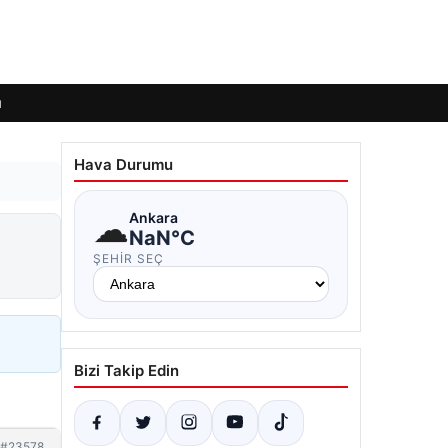
ı
Hava Durumu
☁
Ankara
NaN°C
ŞEHIR SEÇ
Bizi Takip Edin
#23578