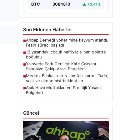
BTC
3084810
▲ +0.41%
Son Eklenen Haberler
Ahbap Derneği yönetimine kayyum atandı.
■
Fesih süreci başladı
12 yaşındaki çocuk hafriyat alınan gölette
■
boğuldu
Yalova’da Park Gerilimi: Kafe Çalışanı
■
Sandalye Çekip Aracı Engelledi
Merkez Bankası’nın Nisan faiz kararı: Tarih,
■
saat ve ekonomist beklentileri
Açık Hava Mutfakları ve Prestijli Yaşam
■
Bölgeleri
Güncel