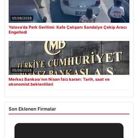
05/08/2026
Yalova’da Park Gerilimi: Kafe Çalışanı Sandalye Çekip Aracı
Engelledi
05/08/2026
Merkez Bankası’nın Nisan faiz kararı: Tarih, saat ve
ekonomist beklentileri
Son Eklenen Firmalar