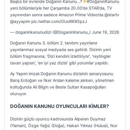
Başka bir evrende Doğanın Kanunu…?
#DoğanınKanunu
yeni bölümleriyle her Çarşamba 20.00’de STAR’da, TV
yayınından sonra sadece Amazon Prime Video’da.@startv
@ayyapim pic.twitter.com/OUoRK85pzJ
— doganinkanunudizi (@DoganinKanunu_) June 19, 2026
Doğanın Kanunu 3. bölüm 2. tanıtımı yayınlanır
yayınlanmaz sosyal medyada ses getirdi. Dizinin yeni
bölüm fragmanına; ‘Dizi kendini izlettiriyor’, ‘reytingler
tavan yapsın’, ‘en iyi yaz dizisi’ gibi yorumlar yapıldı.
Ay Yapım imzalı Doğanın Kanunu dizisinin senaryosunu
Barış Erdoğan ve İlker Arslan kaleme alırken, yönetmen
koltuğunda Ali Bilgin ve Beste Sultan Kasapoğulları
oturuyor.
DOĞANIN KANUNU OYUNCULARI KİMLER?
Dizinin güçlü oyuncu kadrosunda Alperen Duymaz
(Yaman), Özge Yağız (Doğa), Hakan Yılmaz (Hulusi), Nur