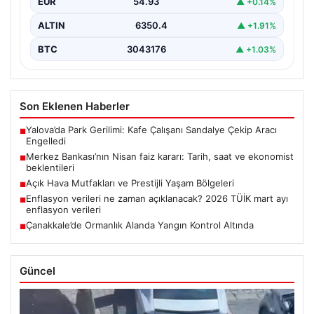
EUR
54.93
▲ +0.14%
ALTIN
6350.4
▲ +1.91%
BTC
3043176
▲ +1.03%
Son Eklenen Haberler
Yalova’da Park Gerilimi: Kafe Çalışanı Sandalye Çekip Aracı
■
Engelledi
Merkez Bankası’nın Nisan faiz kararı: Tarih, saat ve ekonomist
■
beklentileri
Açık Hava Mutfakları ve Prestijli Yaşam Bölgeleri
■
Enflasyon verileri ne zaman açıklanacak? 2026 TÜİK mart ayı
■
enflasyon verileri
Çanakkale’de Ormanlık Alanda Yangın Kontrol Altında
■
Güncel