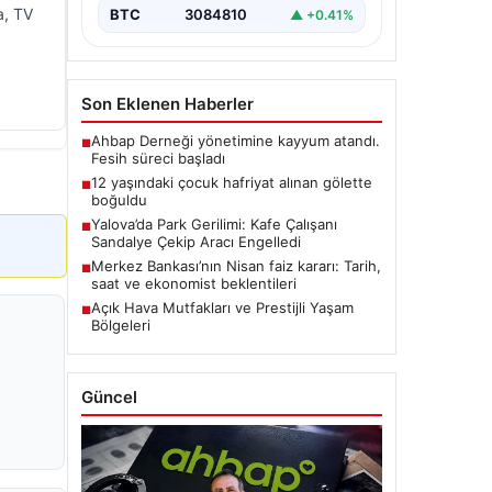
a, TV
BTC
3084810
▲ +0.41%
Son Eklenen Haberler
Ahbap Derneği yönetimine kayyum atandı.
■
Fesih süreci başladı
12 yaşındaki çocuk hafriyat alınan gölette
■
boğuldu
Yalova’da Park Gerilimi: Kafe Çalışanı
■
Sandalye Çekip Aracı Engelledi
Merkez Bankası’nın Nisan faiz kararı: Tarih,
■
saat ve ekonomist beklentileri
Açık Hava Mutfakları ve Prestijli Yaşam
■
Bölgeleri
Güncel