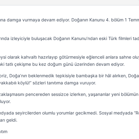
nuna damga vurmaya devam ediyor. Doğanın Kanunu 4. bölüm 1 Tem
nda izleyiciyle buluşacak Doğanın Kanunu’ndan eski Türk filmleri ta
ysi olarak kahvaltı hazırlayıp götürmesiyle eğlenceli anlara sahne olu
aki tatlı çekişme bu kez doğum günü üzerinden devam ediyor.
rpriz, Doğa’nın beklenmedik tepkisiyle bambaşka bir hâl alırken, Doğa
yakkabılı köylü!” sözleri tanıtıma damga vuruyor.
zaklaşmasını pencereden sessizce izlerken, yaşananlar yeni bölümün
luyor.
medyada seyircilerden olumlu yorumlar gecikmedi. Sosyal medyada “R
arı geldi.
ıtım