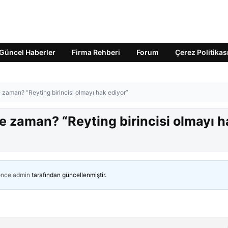
Güncel Haberler
Firma Rehberi
Forum
Çerez Politikas
zaman? “Reyting birincisi olmayı hak ediyor”
 zaman? “Reyting birincisi olmayı h
önce
admin
tarafından güncellenmiştir.