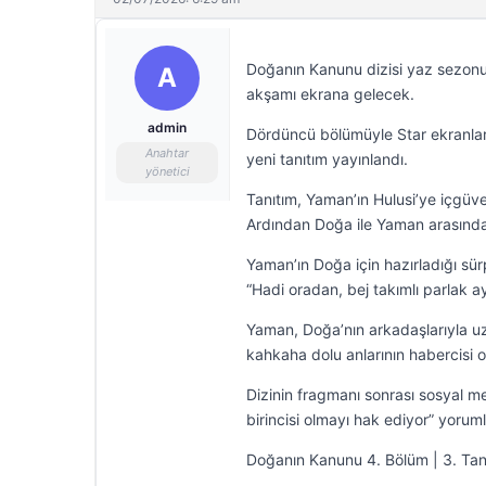
Doğanın Kanunu dizisi yaz sezo
A
akşamı ekrana gelecek.
admin
Dördüncü bölümüyle Star ekranları
Anahtar
yeni tanıtım yayınlandı.
yönetici
Tanıtım, Yaman’ın Hulusi’ye içgüve
Ardından Doğa ile Yaman arasınd
Yaman’ın Doğa için hazırladığı sü
“Hadi oradan, bej takımlı parlak a
Yaman, Doğa’nın arkadaşlarıyla u
kahkaha dolu anlarının habercisi o
Dizinin fragmanı sonrası sosyal 
birincisi olmayı hak ediyor” yoruml
Doğanın Kanunu 4. Bölüm | 3. Tan