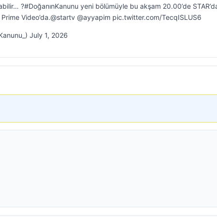
ş olabilir… ?#DoğanınKanunu yeni bölümüyle bu akşam 20.00’de STAR’d
 Prime Video’da.@startv @ayyapim pic.twitter.com/TecqISLUS6
anunu_) July 1, 2026