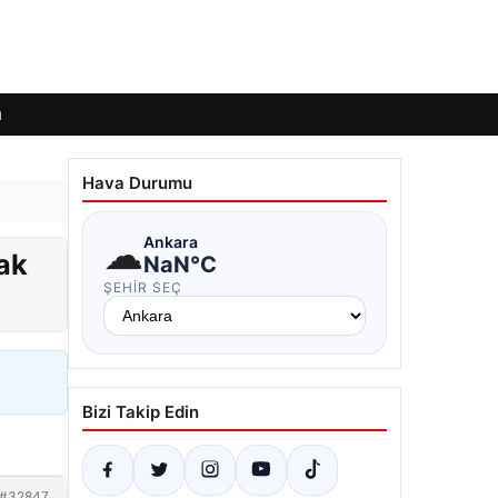
ı
Hava Durumu
☁
Ankara
ak
NaN°C
ŞEHIR SEÇ
Bizi Takip Edin
#32847