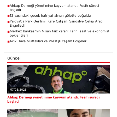
Ahbap Derneği yönetimine kayyum atandı. Fesih süreci
■
başladı
12 yaşındaki çocuk hafriyat alınan gölette boğuldu
■
Yalova’da Park Gerilimi: Kafe Çalışanı Sandalye Çekip Aracı
■
Engelledi
Merkez Bankası’nın Nisan faiz kararı: Tarih, saat ve ekonomist
■
beklentileri
Açık Hava Mutfakları ve Prestijli Yaşam Bölgeleri
■
Güncel
07/08/2026
Ahbap Derneği yönetimine kayyum atandı. Fesih süreci
başladı