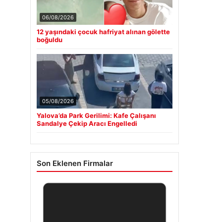
06/08/2026
12 yaşındaki çocuk hafriyat alınan gölette
boğuldu
05/08/2026
Yalova’da Park Gerilimi: Kafe Çalışanı
Sandalye Çekip Aracı Engelledi
Son Eklenen Firmalar