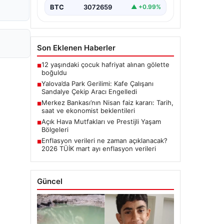
BTC
3072659
▲ +0.99%
Son Eklenen Haberler
12 yaşındaki çocuk hafriyat alınan gölette
■
boğuldu
Yalova’da Park Gerilimi: Kafe Çalışanı
■
Sandalye Çekip Aracı Engelledi
Merkez Bankası’nın Nisan faiz kararı: Tarih,
■
saat ve ekonomist beklentileri
Açık Hava Mutfakları ve Prestijli Yaşam
■
Bölgeleri
Enflasyon verileri ne zaman açıklanacak?
■
2026 TÜİK mart ayı enflasyon verileri
Güncel