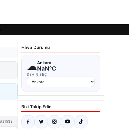
ı
Hava Durumu
☁
Ankara
NaN°C
ŞEHIR SEÇ
Bizi Takip Edin
#21533