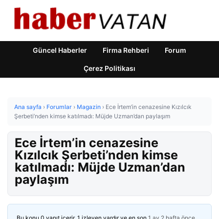
Güncel Haberler
Firma Rehberi
Forum
Çerez Politikası
Ana sayfa
›
Forumlar
›
Magazin
›
Ece İrtem’in cenazesine Kızılcık
Şerbeti’nden kimse katılmadı: Müjde Uzman’dan paylaşım
Ece İrtem’in cenazesine
Kızılcık Şerbeti’nden kimse
katılmadı: Müjde Uzman’dan
paylaşım
Bu konu 0 yanıt içerir, 1 izleyen vardır ve en son
1 ay 2 hafta önce