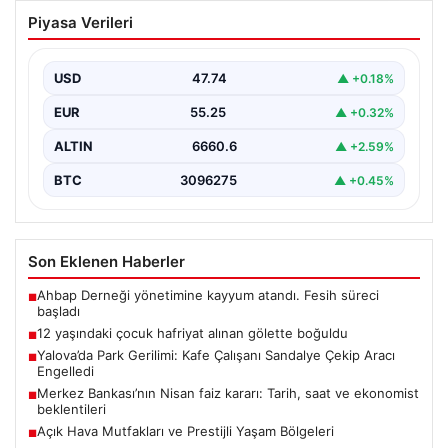
12 yaşındaki çocuk hafriyat alınan
Piyasa Verileri
gölette boğuldu
{"title": "12 Yaşındaki Çocuk Hafriyat Çalışması Sonrası
Oluşan Gölette Boğuldu", "content": "Erzurum’un Oltu
USD
47.74
▲ +0.18%
ilçesinde…
EUR
55.25
▲ +0.32%
ALTIN
6660.6
▲ +2.59%
BTC
3096275
▲ +0.45%
Son Eklenen Haberler
Ahbap Derneği yönetimine kayyum atandı. Fesih süreci
■
başladı
12 yaşındaki çocuk hafriyat alınan gölette boğuldu
■
Yalova’da Park Gerilimi: Kafe Çalışanı Sandalye Çekip Aracı
■
Engelledi
Merkez Bankası’nın Nisan faiz kararı: Tarih, saat ve ekonomist
■
beklentileri
Açık Hava Mutfakları ve Prestijli Yaşam Bölgeleri
■