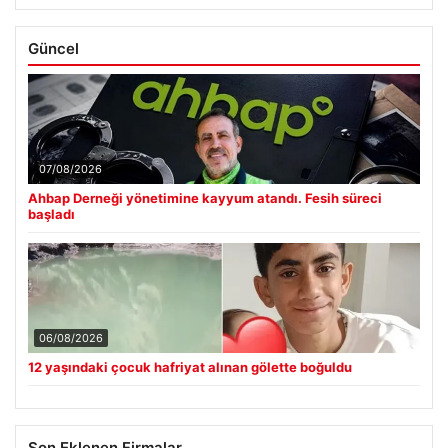
Güncel
07/08/2026
Ahbap Derneği yönetimine kayyum atandı. Fesih süreci
başladı
06/08/2026
12 yaşındaki çocuk hafriyat alınan gölette boğuldu
Son Eklenen Firmalar