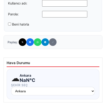
Kullanıcı adı:
Parola:
Beni hatırla
Paylaş:
Hava Durumu
☁
Ankara
NaN°C
ŞEHIR SEÇ