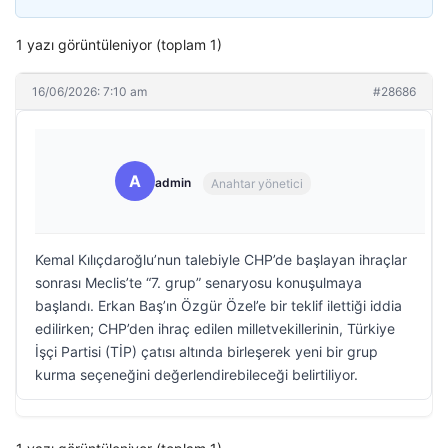
1 yazı görüntüleniyor (toplam 1)
16/06/2026: 7:10 am
#28686
A
admin
Anahtar yönetici
Kemal Kılıçdaroğlu’nun talebiyle CHP’de başlayan ihraçlar
sonrası Meclis’te “7. grup” senaryosu konuşulmaya
başlandı. Erkan Baş’ın Özgür Özel’e bir teklif ilettiği iddia
edilirken; CHP’den ihraç edilen milletvekillerinin, Türkiye
İşçi Partisi (TİP) çatısı altında birleşerek yeni bir grup
kurma seçeneğini değerlendirebileceği belirtiliyor.