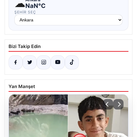
☁
NaN°C
ŞEHIR SEÇ
Bizi Takip Edin
Yan Manşet