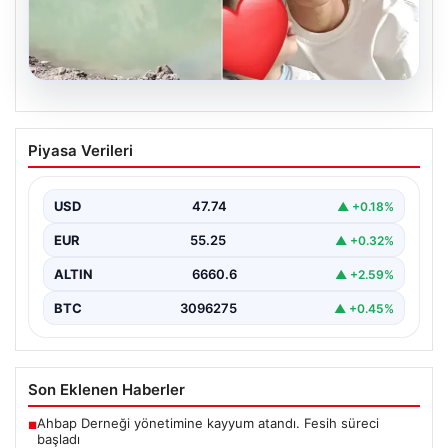
06.08.2026
12 yaşındaki çocuk hafriyat alınan
Piyasa Verileri
gölette boğuldu
{"title": "12 Yaşındaki Çocuk Hafriyat Çalışması Sonrası
Oluşan Gölette Boğuldu", "content": "Erzurum’un Oltu
USD
47.74
▲ +0.18%
ilçesinde…
EUR
55.25
▲ +0.32%
ALTIN
6660.6
▲ +2.59%
BTC
3096275
▲ +0.45%
Son Eklenen Haberler
Ahbap Derneği yönetimine kayyum atandı. Fesih süreci
■
başladı