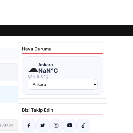
ı
Hava Durumu
☁
Ankara
NaN°C
ŞEHIR SEÇ
Bizi Takip Edin
#33484