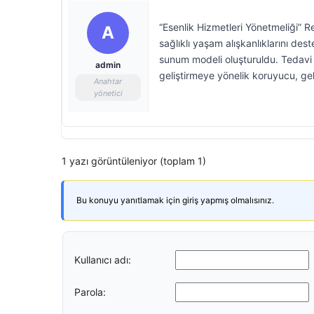
“Esenlik Hizmetleri Yönetmeliği” R
A
sağlıklı yaşam alışkanlıklarını de
sunum modeli oluşturuldu. Tedavi a
admin
geliştirmeye yönelik koruyucu, geli
Anahtar
yönetici
1 yazı görüntüleniyor (toplam 1)
Bu konuyu yanıtlamak için giriş yapmış olmalısınız.
Kullanıcı adı:
Parola: