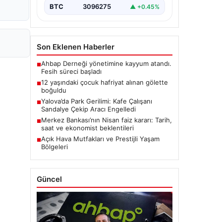
BTC
3096275
▲ +0.45%
Son Eklenen Haberler
Ahbap Derneği yönetimine kayyum atandı.
■
Fesih süreci başladı
12 yaşındaki çocuk hafriyat alınan gölette
■
boğuldu
Yalova’da Park Gerilimi: Kafe Çalışanı
■
Sandalye Çekip Aracı Engelledi
Merkez Bankası’nın Nisan faiz kararı: Tarih,
■
saat ve ekonomist beklentileri
Açık Hava Mutfakları ve Prestijli Yaşam
■
Bölgeleri
Güncel