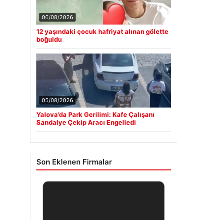
06/08/2026
12 yaşındaki çocuk hafriyat alınan gölette
boğuldu
05/08/2026
Yalova’da Park Gerilimi: Kafe Çalışanı
Sandalye Çekip Aracı Engelledi
Son Eklenen Firmalar