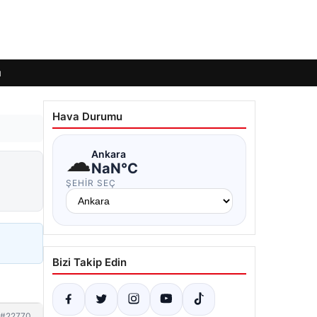
ı
Hava Durumu
☁
Ankara
NaN°C
ŞEHIR SEÇ
Bizi Takip Edin
#22770