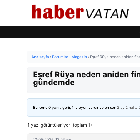
Ana sayfa
›
Forumlar
›
Magazin
›
Eşref Rüya neden aniden fin
Eşref Rüya neden aniden fin
gündemde
Bu konu 0 yanıt içerir, 1 izleyen vardır ve en son
2 ay 2 hafta
1 yazı görüntüleniyor (toplam 1)
20/05/2026: 12:26 pm