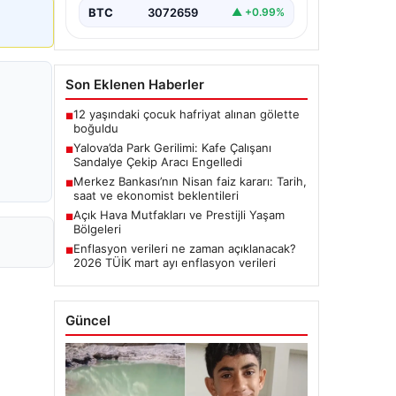
BTC
3072659
▲ +0.99%
Son Eklenen Haberler
12 yaşındaki çocuk hafriyat alınan gölette
■
boğuldu
Yalova’da Park Gerilimi: Kafe Çalışanı
■
Sandalye Çekip Aracı Engelledi
Merkez Bankası’nın Nisan faiz kararı: Tarih,
■
saat ve ekonomist beklentileri
Açık Hava Mutfakları ve Prestijli Yaşam
■
Bölgeleri
Enflasyon verileri ne zaman açıklanacak?
■
2026 TÜİK mart ayı enflasyon verileri
Güncel