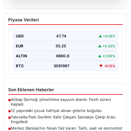
06.08.2026
12 yaşındaki çocuk hafriyat alınan
Piyasa Verileri
gölette boğuldu
{"title": "12 Yaşındaki Çocuk Hafriyat Çalışması Sonrası
Oluşan Gölette Boğuldu", "content": "Erzurum’un Oltu
USD
47.74
▲ +0.18%
ilçesinde…
EUR
55.25
▲ +0.32%
ALTIN
6660.6
▲ +2.59%
BTC
3091967
▼ -0.15%
Son Eklenen Haberler
Ahbap Derneği yönetimine kayyum atandı. Fesih süreci
■
başladı
12 yaşındaki çocuk hafriyat alınan gölette boğuldu
■
Yalova’da Park Gerilimi: Kafe Çalışanı Sandalye Çekip Aracı
■
Engelledi
Merkez Bankası’nın Nisan faiz kararı: Tarih, saat ve ekonomist
■