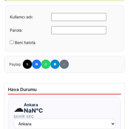
Kullanıcı adı:
Parola:
Beni hatırla
Paylaş:
Hava Durumu
☁
Ankara
NaN°C
ŞEHIR SEÇ