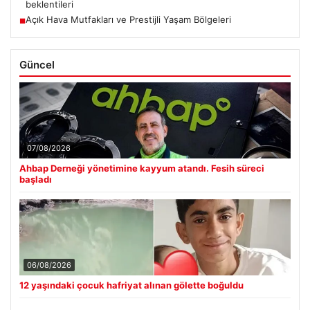
beklentileri
Açık Hava Mutfakları ve Prestijli Yaşam Bölgeleri
■
Güncel
07/08/2026
Ahbap Derneği yönetimine kayyum atandı. Fesih süreci
başladı
06/08/2026
12 yaşındaki çocuk hafriyat alınan gölette boğuldu