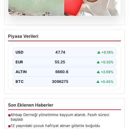
06.08.2026
12 yaşındaki çocuk hafriyat alınan
Piyasa Verileri
gölette boğuldu
{"title": "12 Yaşındaki Çocuk Hafriyat Çalışması Sonrası
Oluşan Gölette Boğuldu", "content": "Erzurum’un Oltu
USD
47.74
▲ +0.18%
ilçesinde…
EUR
55.25
▲ +0.32%
ALTIN
6660.6
▲ +2.59%
BTC
3096275
▲ +0.45%
Son Eklenen Haberler
Ahbap Derneği yönetimine kayyum atandı. Fesih süreci
■
başladı
12 yaşındaki çocuk hafriyat alınan gölette boğuldu
■