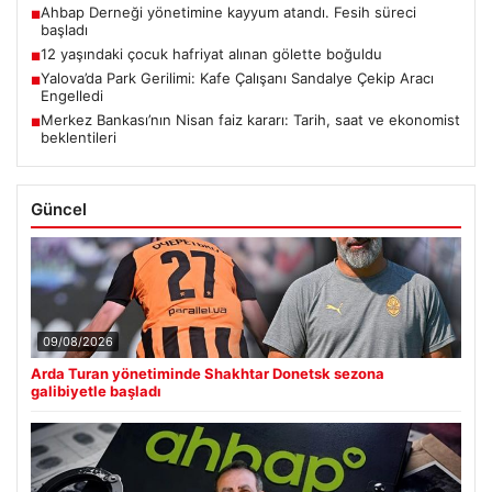
Ahbap Derneği yönetimine kayyum atandı. Fesih süreci
■
başladı
12 yaşındaki çocuk hafriyat alınan gölette boğuldu
■
Yalova’da Park Gerilimi: Kafe Çalışanı Sandalye Çekip Aracı
■
Engelledi
Merkez Bankası’nın Nisan faiz kararı: Tarih, saat ve ekonomist
■
beklentileri
Güncel
09/08/2026
Arda Turan yönetiminde Shakhtar Donetsk sezona
galibiyetle başladı