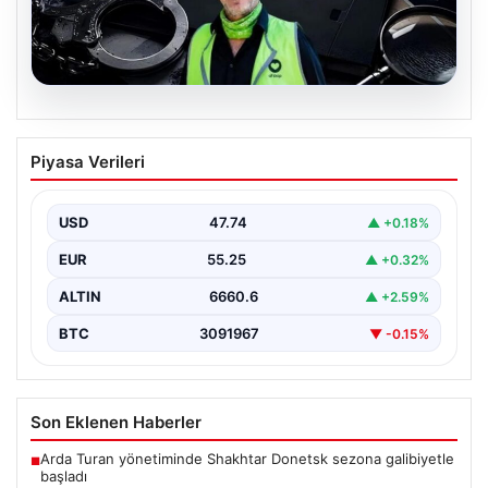
07.08.2026
Ahbap Derneği yönetimine kayyum
Piyasa Verileri
atandı. Fesih süreci başladı
USD
47.74
▲ +0.18%
EUR
55.25
▲ +0.32%
ALTIN
6660.6
▲ +2.59%
BTC
3091967
▼ -0.15%
Son Eklenen Haberler
Arda Turan yönetiminde Shakhtar Donetsk sezona galibiyetle
■
başladı