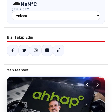
☁
NaN°C
ŞEHIR SEÇ
Bizi Takip Edin
Yan Manşet