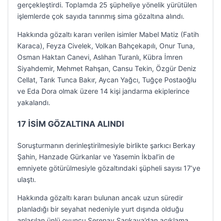
gerçekleştirdi. Toplamda 25 şüpheliye yönelik yürütülen
işlemlerde çok sayıda tanınmış sima gözaltına alındı.
Hakkında gözaltı kararı verilen isimler Mabel Matiz (Fatih
Karaca), Feyza Civelek, Volkan Bahçekapılı, Onur Tuna,
Osman Haktan Canevi, Aslıhan Turanlı, Kübra İmren
Siyahdemir, Mehmet Rahşan, Cansu Tekin, Özgür Deniz
Cellat, Tarık Tunca Bakır, Aycan Yağcı, Tuğçe Postaoğlu
ve Eda Dora olmak üzere 14 kişi jandarma ekiplerince
yakalandı.
17 İSİM GÖZALTINA ALINDI
Soruşturmanın derinleştirilmesiyle birlikte şarkıcı Berkay
Şahin, Hanzade Gürkanlar ve Yasemin İkbal’in de
emniyete götürülmesiyle gözaltındaki şüpheli sayısı 17’ye
ulaştı.
Hakkında gözaltı kararı bulunan ancak uzun süredir
planladığı bir seyahat nedeniyle yurt dışında olduğu
anlaşılan ünlü oyuncu Serenay Sarıkaya’dan açıklama