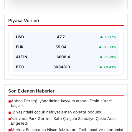
06.08.2026
12 yaşındaki çocuk hafriyat alınan
Piyasa Verileri
gölette boğuldu
{"title": "12 Yaşındaki Çocuk Hafriyat Çalışması Sonrası
Oluşan Gölette Boğuldu", "content": "Erzurum’un Oltu
USD
47.71
▲ +0.17%
ilçesinde…
EUR
55.04
▲ +0.03%
ALTIN
6608.4
▲ +1.78%
BTC
3084810
▲ +0.41%
Son Eklenen Haberler
Ahbap Derneği yönetimine kayyum atandı. Fesih süreci
■
başladı
12 yaşındaki çocuk hafriyat alınan gölette boğuldu
■
Yalova’da Park Gerilimi: Kafe Çalışanı Sandalye Çekip Aracı
■
Engelledi
Merkez Bankası’nın Nisan faiz kararı: Tarih, saat ve ekonomist
■