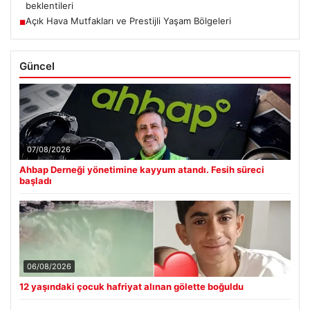
beklentileri
Açık Hava Mutfakları ve Prestijli Yaşam Bölgeleri
■
Güncel
07/08/2026
Ahbap Derneği yönetimine kayyum atandı. Fesih süreci
başladı
06/08/2026
12 yaşındaki çocuk hafriyat alınan gölette boğuldu