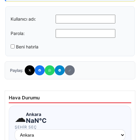
Kullanıcı adı:
Parola:
Beni hatırla
Paylaş:
Hava Durumu
☁
Ankara
NaN°C
ŞEHIR SEÇ