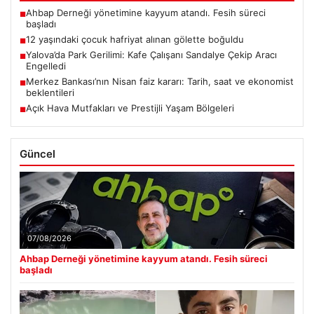
Ahbap Derneği yönetimine kayyum atandı. Fesih süreci
■
başladı
12 yaşındaki çocuk hafriyat alınan gölette boğuldu
■
Yalova’da Park Gerilimi: Kafe Çalışanı Sandalye Çekip Aracı
■
Engelledi
Merkez Bankası’nın Nisan faiz kararı: Tarih, saat ve ekonomist
■
beklentileri
Açık Hava Mutfakları ve Prestijli Yaşam Bölgeleri
■
Güncel
07/08/2026
Ahbap Derneği yönetimine kayyum atandı. Fesih süreci
başladı