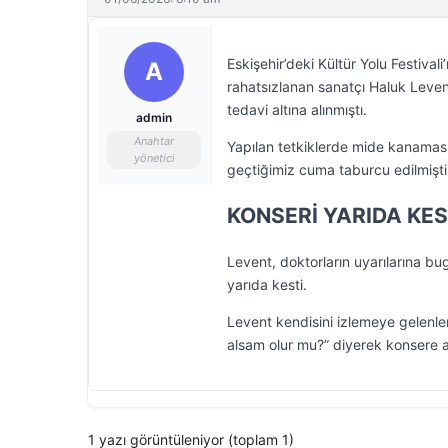
Eskişehir’deki Kültür Yolu Festiva
A
rahatsızlanan sanatçı Haluk Levent
tedavi altına alınmıştı.
admin
Anahtar
Yapılan tetkiklerde mide kanaması
yönetici
geçtiğimiz cuma taburcu edilmişti
KONSERİ YARIDA KES
Levent, doktorların uyarılarına b
yarıda kesti.
Levent kendisini izlemeye gelenle
alsam olur mu?” diyerek konsere a
1 yazı görüntüleniyor (toplam 1)