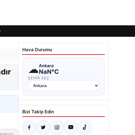
ı
Hava Durumu
☁
Ankara
dır
NaN°C
ŞEHIR SEÇ
Bizi Takip Edin
#25331