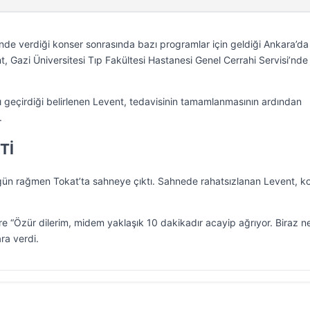
li’nde verdiği konser sonrasında bazı programlar için geldiği Ankara’da
, Gazi Üniversitesi Tıp Fakültesi Hastanesi Genel Cerrahi Servisi’nde
 geçirdiği belirlenen Levent, tedavisinin tamamlanmasının ardından
.
Tİ
ugün rağmen Tokat’ta sahneye çıktı. Sahnede rahatsızlanan Levent, ko
re “Özür dilerim, midem yaklaşık 10 dakikadır acayip ağrıyor. Biraz n
ra verdi.