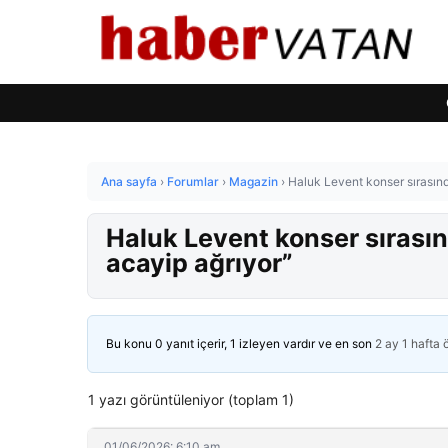
Ana sayfa
›
Forumlar
›
Magazin
›
Haluk Levent konser sırasınd
Haluk Levent konser sırasın
acayip ağrıyor”
Bu konu 0 yanıt içerir, 1 izleyen vardır ve en son
2 ay 1 hafta
1 yazı görüntüleniyor (toplam 1)
01/06/2026: 6:10 am