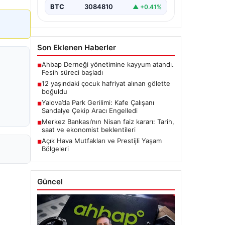
BTC
3084810
▲ +0.41%
Son Eklenen Haberler
Ahbap Derneği yönetimine kayyum atandı.
■
Fesih süreci başladı
12 yaşındaki çocuk hafriyat alınan gölette
■
boğuldu
Yalova’da Park Gerilimi: Kafe Çalışanı
■
Sandalye Çekip Aracı Engelledi
Merkez Bankası’nın Nisan faiz kararı: Tarih,
■
saat ve ekonomist beklentileri
Açık Hava Mutfakları ve Prestijli Yaşam
■
Bölgeleri
Güncel